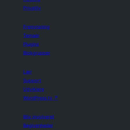
Privatliv
Fremvisning
Temaer
Plugins
Blokgrupper
Lær
Support
Udviklere
WordPress.tv
↗
Bliv involveret
Begivenheder