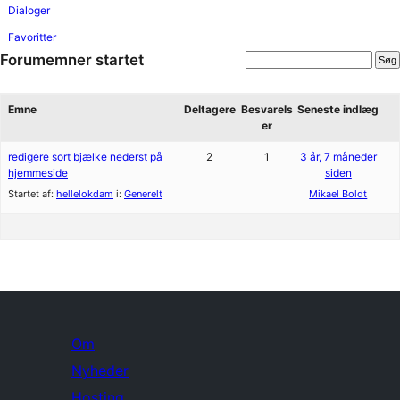
Dialoger
Favoritter
Forumemner startet
Emne
Deltagere
Besvarels
Seneste indlæg
er
redigere sort bjælke nederst på
2
1
3 år, 7 måneder
hjemmeside
siden
Startet af:
hellelokdam
i:
Generelt
Mikael Boldt
Om
Nyheder
Hosting