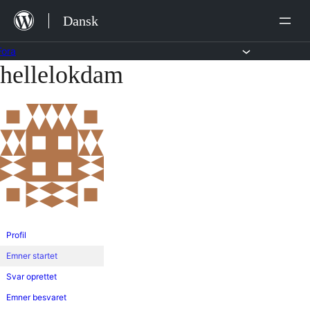
Hop
Dansk
til
indhold
Fora
hellelokdam
Spring
til
indhold
Profil
Emner startet
Svar oprettet
Emner besvaret