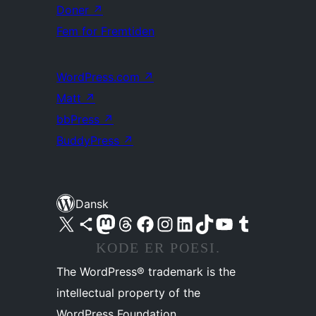
Doner
↗
Fem for Fremtiden
WordPress.com
↗
Matt
↗
bbPress
↗
BuddyPress
↗
Dansk
Besøg vores X (tidligere Twitter) konto
Besøg vores Bluesky-konto
Besøg vores Mastodon konto
Besøg vores Threads-konto
Besøg vores Facebook side
Besøg vores Instagram konto
Besøg vores LinkedIn konto
Besøg vores TikTok-konto
Besøg vores YouTube-kanal
Besøg vores Tumblr-konto
KODE ER POESI.
The WordPress® trademark is the
intellectual property of the
WordPress Foundation.