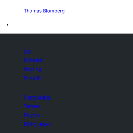
Thomas Blomberg
Om
Nyheder
Hosting
Privatliv
Fremvisning
Temaer
Plugins
Blokgrupper