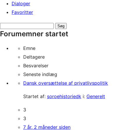
Dialoger
Favoritter
Søg
Forumemner startet
emner:
Emne
Deltagere
Besvarelser
Seneste indlæg
Dansk oversættelse af privatlivspolitik
Startet af:
soroehistoriedk
i:
Generelt
3
3
7 år, 2 måneder siden