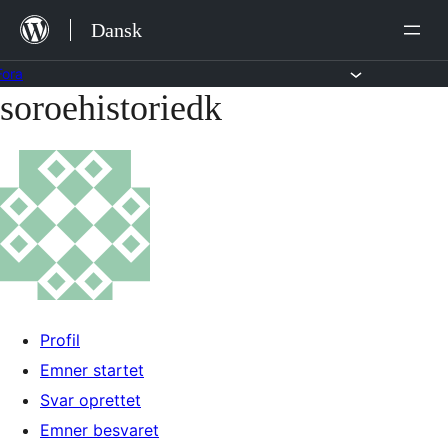
Hop
Dansk
til
indhold
Fora
soroehistoriedk
Spring
til
indhold
Profil
Emner startet
Svar oprettet
Emner besvaret