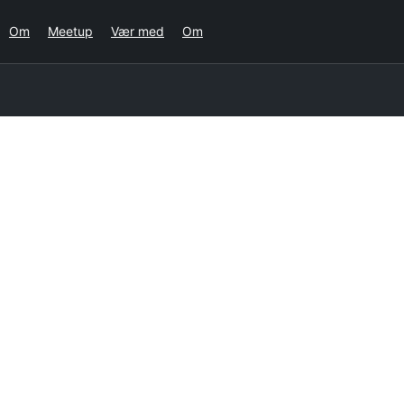
Om
Meetup
Vær med
Om