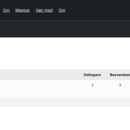
Om
Meetup
Vær med
Om
Deltagere
Besvarelse
2
3