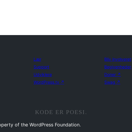
Lær
Bliv involveret
Support
Begivenheder
Udviklere
Doner
↗
WordPress.tv
↗
Swag
↗
KODE ER POESI.
operty of the WordPress Foundation.