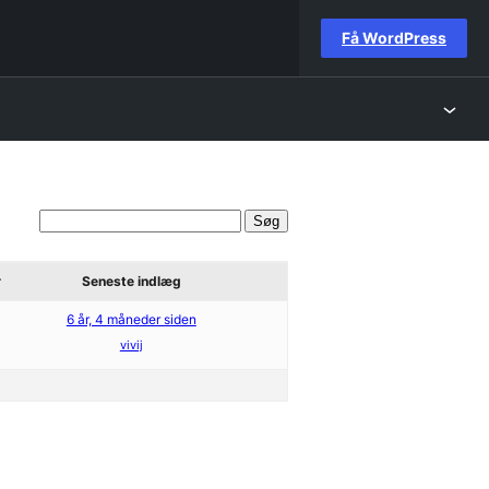
Få WordPress
r
Seneste indlæg
6 år, 4 måneder siden
vivij