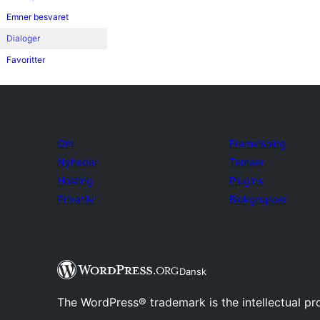
Emner besvaret
Dialoger
Favoritter
Om
Fremvisning
Nyheder
Temaer
Hosting
Plugins
Privatliv
Blokgrupper
Dansk
The WordPress® trademark is the intellectual pr