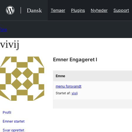
Hop
Dansk
Temaer
Plugins
Nyheder
Support
til
indhold
Fora
vivij
Spring
til
Emner Engageret I
indhold
Emne
menu forsvandt
Startet af:
vivij
Profil
Emner startet
Svar oprettet