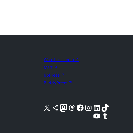
WordPress.com
↗
Matt
↗
bbPress
↗
BuddyPress
↗
Besøg vores X (tidligere Twitter) konto
Besøg vores Bluesky-konto
Besøg vores Mastodon konto
Besøg vores Threads-konto
Besøg vores Facebook side
Besøg vores Instagram konto
Besøg vores LinkedIn konto
Besøg vores TikTok-konto
Besøg vores YouTube-kanal
Besøg vores Tumblr-konto