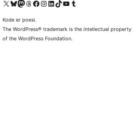
Besøg vores X (tidligere Twitter) konto
Besøg vores Bluesky-konto
Besøg vores Mastodon konto
Besøg vores Threads-konto
Besøg vores Facebook side
Besøg vores Instagram konto
Besøg vores LinkedIn konto
Besøg vores TikTok-konto
Besøg vores YouTube-kanal
Besøg vores Tumblr-konto
Kode er poesi.
The WordPress® trademark is the intellectual property
of the WordPress Foundation.