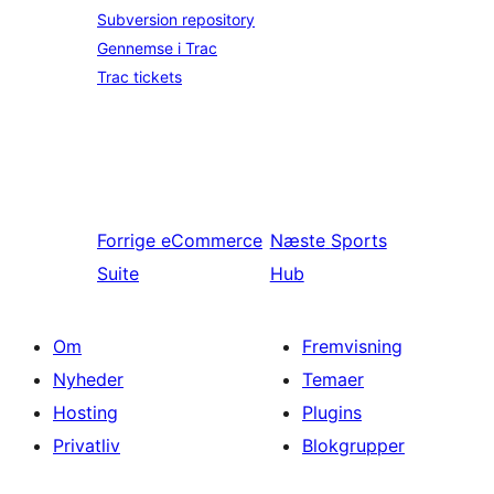
Subversion repository
Gennemse i Trac
Trac tickets
Forrige
eCommerce
Næste
Sports
Suite
Hub
Om
Fremvisning
Nyheder
Temaer
Hosting
Plugins
Privatliv
Blokgrupper