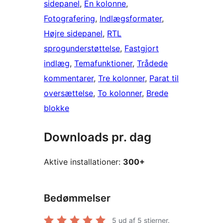
sidepanel
, 
En kolonne
, 
Fotografering
, 
Indlægsformater
, 
Højre sidepanel
, 
RTL
sprogunderstøttelse
, 
Fastgjort
indlæg
, 
Temafunktioner
, 
Trådede
kommentarer
, 
Tre kolonner
, 
Parat til
oversættelse
, 
To kolonner
, 
Brede
blokke
Downloads pr. dag
Aktive installationer:
300+
Bedømmelser
5
ud af 5 stjerner.