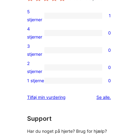
5
1
1
stjerner
5-
4
0
stjernet
0
stjerner
anmeldelse
4-
3
0
stjernet
0
stjerner
anmeldelser
3-
2
0
stjernet
0
stjerner
anmeldelser
2-
1 stjerne
0
0
stjernet
1-
anmeldelser
anmeldelser
Tilføj min vurdering
Se alle
.
stjernet
anmeldelser
Support
Har du noget på hjerte? Brug for hjælp?