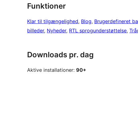
Funktioner
Klar til tilgængelighed
, 
Blog
, 
Brugerdefineret b
billeder
, 
Nyheder
, 
RTL sprogunderstøttelse
, 
Trå
Downloads pr. dag
Aktive installationer:
90+