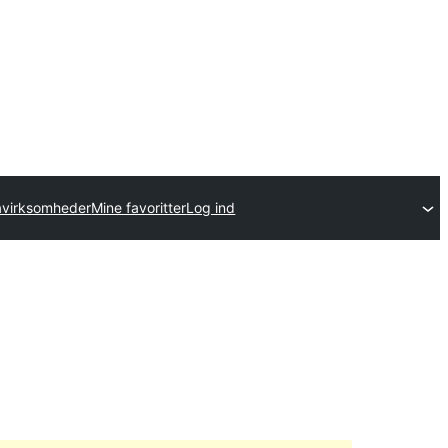
avirksomheder
Mine favoritter
Log ind