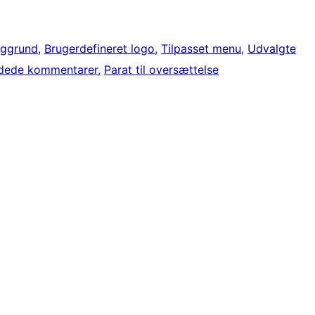
aggrund
, 
Brugerdefineret logo
, 
Tilpasset menu
, 
Udvalgte
dede kommentarer
, 
Parat til oversættelse