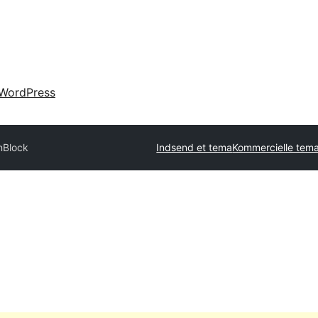
WordPress
nBlock
Indsend et tema
Kommercielle tem