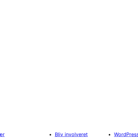
ær
Bliv involveret
WordPres