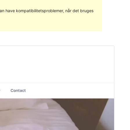
 kan have kompatibilitetsproblemer, når det bruges
Forhåndsvis
Download
Version
1.0.5
Sidst opdateret
5. marts 2022
Aktive installationer
90+
PHP version
5.6
Tema-websted