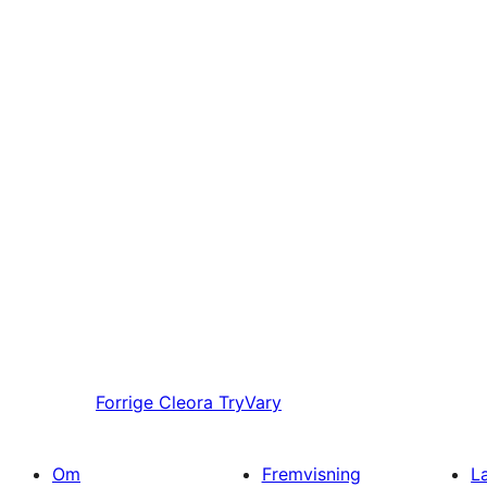
Forrige
Cleora TryVary
Om
Fremvisning
L