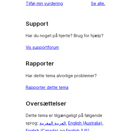
stjernet
anmeldelser
Tilføj min vurdering
Se alle
.
anmeldelser
Support
Har du noget på hjerte? Brug for hjælp?
Vis supportforum
Rapporter
Har dette tema alvorlige problemer?
Rapporter dette tema
Oversættelser
Dette tema er tilgængeligt på følgende
sprog:
العربية المغربية
,
English (Australia)
,
English (Canada)
og
English (US)
.