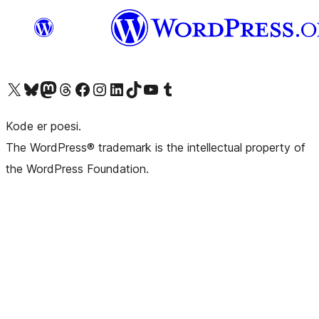
Besøg vores X (tidligere Twitter) konto
Besøg vores Bluesky-konto
Besøg vores Mastodon konto
Besøg vores Threads-konto
Besøg vores Facebook side
Besøg vores Instagram konto
Besøg vores LinkedIn konto
Besøg vores TikTok-konto
Besøg vores YouTube-kanal
Besøg vores Tumblr-konto
Kode er poesi.
The WordPress® trademark is the intellectual property of
the WordPress Foundation.