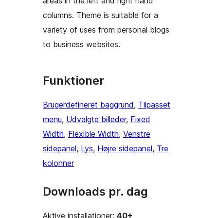
areas in the left and right hand
columns. Theme is suitable for a
variety of uses from personal blogs
to business websites.
Funktioner
Brugerdefineret baggrund
, 
Tilpasset
menu
, 
Udvalgte billeder
, 
Fixed
Width
, 
Flexible Width
, 
Venstre
sidepanel
, 
Lys
, 
Højre sidepanel
, 
Tre
kolonner
Downloads pr. dag
Aktive installationer:
40+