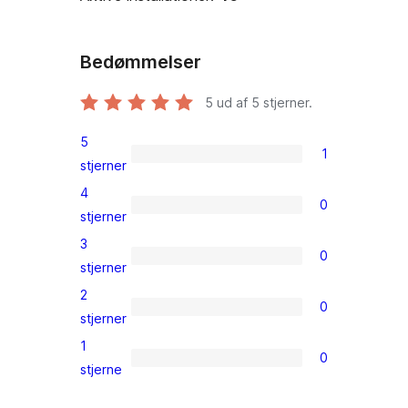
Bedømmelser
5
ud af 5 stjerner.
5
1
1
stjerner
5-
4
0
stjernet
0
stjerner
anmeldelse
4-
3
0
stjernet
0
stjerner
anmeldelser
3-
2
0
stjernet
0
stjerner
anmeldelser
2-
1
0
stjernet
0
stjerne
anmeldelser
1-