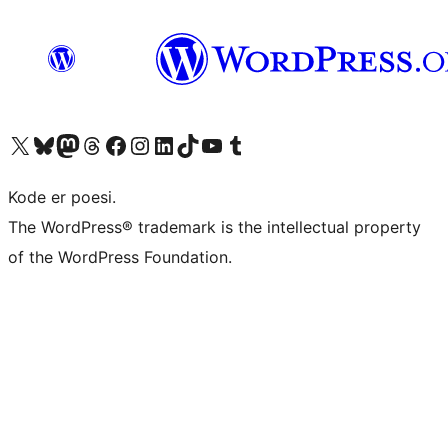
Besøg vores X (tidligere Twitter) konto
Besøg vores Bluesky-konto
Besøg vores Mastodon konto
Besøg vores Threads-konto
Besøg vores Facebook side
Besøg vores Instagram konto
Besøg vores LinkedIn konto
Besøg vores TikTok-konto
Besøg vores YouTube-kanal
Besøg vores Tumblr-konto
Kode er poesi.
The WordPress® trademark is the intellectual property
of the WordPress Foundation.