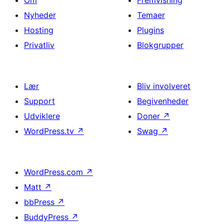
Nyheder
Temaer
Hosting
Plugins
Privatliv
Blokgrupper
Lær
Bliv involveret
Support
Begivenheder
Udviklere
Doner
↗
WordPress.tv
↗
Swag
↗
WordPress.com
↗
Matt
↗
bbPress
↗
BuddyPress
↗