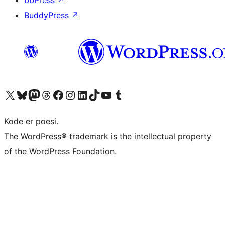
bbPress
↗
BuddyPress
↗
Besøg vores X (tidligere Twitter) konto
Besøg vores Bluesky-konto
Besøg vores Mastodon konto
Besøg vores Threads-konto
Besøg vores Facebook side
Besøg vores Instagram konto
Besøg vores LinkedIn konto
Besøg vores TikTok-konto
Besøg vores YouTube-kanal
Besøg vores Tumblr-konto
Kode er poesi.
The WordPress® trademark is the intellectual property
of the WordPress Foundation.