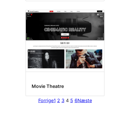
Movie Theatre
Forrige
1
2
3
4
5
6
Næste