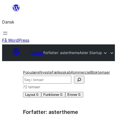
Spring
til
Dansk
indhold
Få WordPress
Temaer
Forfatter: astertheme
Aster Startup
Populære
Nyeste
Fællesskab
Kommerciel
Bloktemaer
Søg
72 temaer
Layout
0
.
Funktioner
0
.
Emner
0
.
Forfatter: astertheme