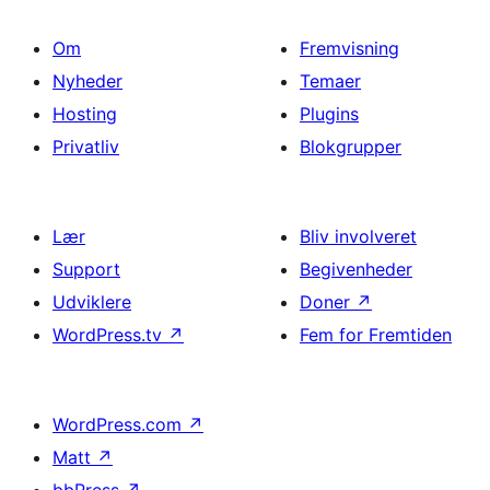
Om
Fremvisning
Nyheder
Temaer
Hosting
Plugins
Privatliv
Blokgrupper
Lær
Bliv involveret
Support
Begivenheder
Udviklere
Doner
↗
WordPress.tv
↗
Fem for Fremtiden
WordPress.com
↗
Matt
↗