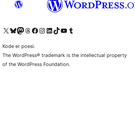
Besøg vores X (tidligere Twitter) konto
Besøg vores Bluesky-konto
Besøg vores Mastodon konto
Besøg vores Threads-konto
Besøg vores Facebook side
Besøg vores Instagram konto
Besøg vores LinkedIn konto
Besøg vores TikTok-konto
Besøg vores YouTube-kanal
Besøg vores Tumblr-konto
Kode er poesi.
The WordPress® trademark is the intellectual property
of the WordPress Foundation.