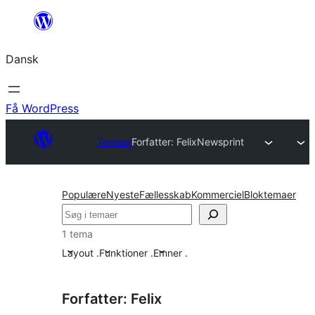
Spring
til
Dansk
indhold
Få WordPress
Temaer
Forfatter: Felix
Newsprint
Populære
Nyeste
Fællesskab
Kommerciel
Bloktemaer
Søg
1 tema
Layout
.
Funktioner
.
Emner
.
Forfatter: Felix