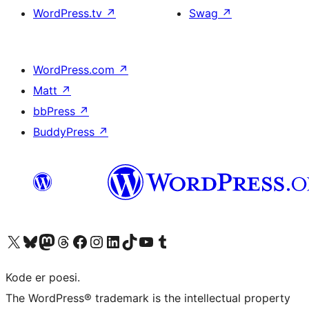
WordPress.tv
↗
Swag
↗
WordPress.com
↗
Matt
↗
bbPress
↗
BuddyPress
↗
Besøg vores X (tidligere Twitter) konto
Besøg vores Bluesky-konto
Besøg vores Mastodon konto
Besøg vores Threads-konto
Besøg vores Facebook side
Besøg vores Instagram konto
Besøg vores LinkedIn konto
Besøg vores TikTok-konto
Besøg vores YouTube-kanal
Besøg vores Tumblr-konto
Kode er poesi.
The WordPress® trademark is the intellectual property