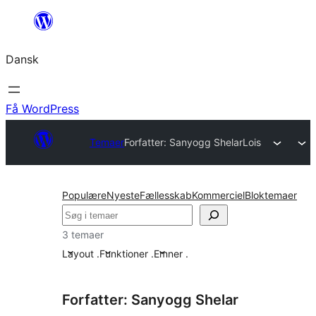
Spring
til
Dansk
indhold
Få WordPress
Temaer
Forfatter: Sanyogg Shelar
Lois
Populære
Nyeste
Fællesskab
Kommerciel
Bloktemaer
Søg
3 temaer
Layout
.
Funktioner
.
Emner
.
Forfatter: Sanyogg Shelar