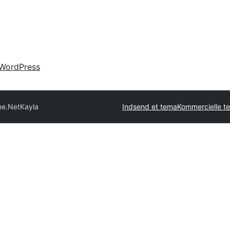
WordPress
me.Net
Kayla
Indsend et tema
Kommercielle t