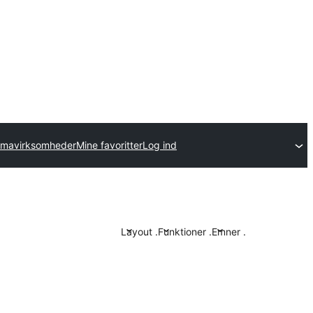
emavirksomheder
Mine favoritter
Log ind
Layout
.
Funktioner
.
Emner
.