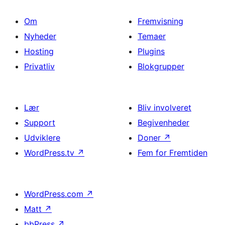
Om
Fremvisning
Nyheder
Temaer
Hosting
Plugins
Privatliv
Blokgrupper
Lær
Bliv involveret
Support
Begivenheder
Udviklere
Doner
↗
WordPress.tv
↗
Fem for Fremtiden
WordPress.com
↗
Matt
↗
bbPress
↗