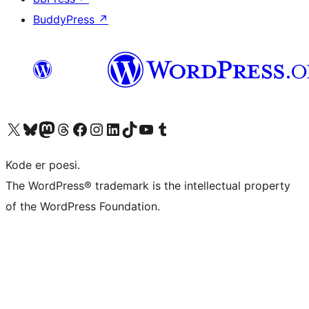
BuddyPress
↗
Besøg vores X (tidligere Twitter) konto
Besøg vores Bluesky-konto
Besøg vores Mastodon konto
Besøg vores Threads-konto
Besøg vores Facebook side
Besøg vores Instagram konto
Besøg vores LinkedIn konto
Besøg vores TikTok-konto
Besøg vores YouTube-kanal
Besøg vores Tumblr-konto
Kode er poesi.
The WordPress® trademark is the intellectual property
of the WordPress Foundation.