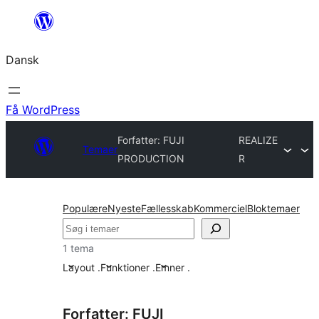
Spring
til
Dansk
indhold
Få WordPress
Forfatter: FUJI
REALIZE
Temaer
PRODUCTION
R
Populære
Nyeste
Fællesskab
Kommerciel
Bloktemaer
Søg
1 tema
Layout
.
Funktioner
.
Emner
.
Forfatter: FUJI