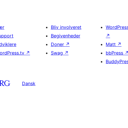
ær
Bliv involveret
WordPres
upport
Begivenheder
↗
dviklere
Doner
↗
Matt
↗
ordPress.tv
↗
Swag
↗
bbPress
BuddyPre
Dansk