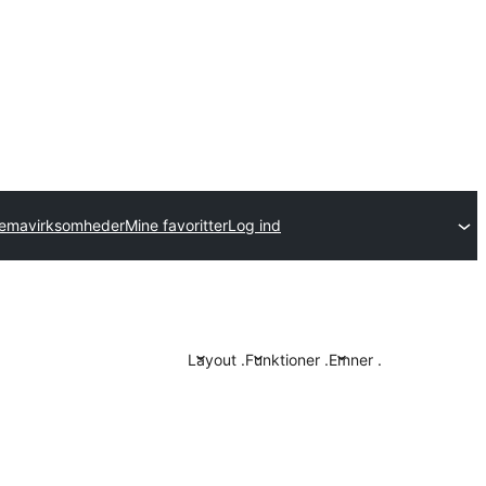
temavirksomheder
Mine favoritter
Log ind
Layout
.
Funktioner
.
Emner
.