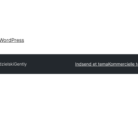
WordPress
dzielski
Gently
Indsend et tema
Kommercielle 