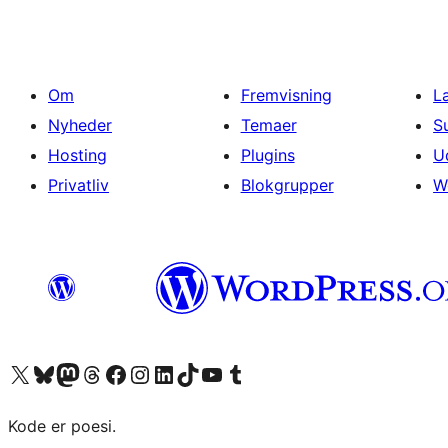
Om
Fremvisning
L
Nyheder
Temaer
S
Hosting
Plugins
U
Privatliv
Blokgrupper
W
Besøg vores X (tidligere Twitter) konto
Besøg vores Bluesky-konto
Besøg vores Mastodon konto
Besøg vores Threads-konto
Besøg vores Facebook side
Besøg vores Instagram konto
Besøg vores LinkedIn konto
Besøg vores TikTok-konto
Besøg vores YouTube-kanal
Besøg vores Tumblr-konto
Kode er poesi.