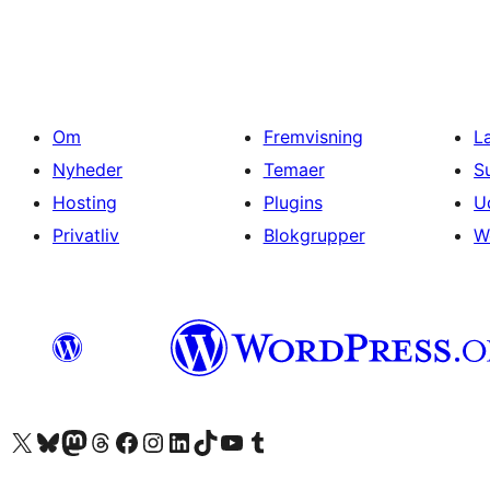
Om
Fremvisning
L
Nyheder
Temaer
S
Hosting
Plugins
U
Privatliv
Blokgrupper
W
Besøg vores X (tidligere Twitter) konto
Besøg vores Bluesky-konto
Besøg vores Mastodon konto
Besøg vores Threads-konto
Besøg vores Facebook side
Besøg vores Instagram konto
Besøg vores LinkedIn konto
Besøg vores TikTok-konto
Besøg vores YouTube-kanal
Besøg vores Tumblr-konto