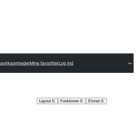
mavirksomheder
Mine favoritter
Log ind
Layout
0
.
Funktioner
0
.
Emner
0
.