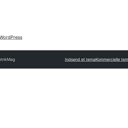
WordPress
e
InkMag
Indsend et tema
Kommercielle te