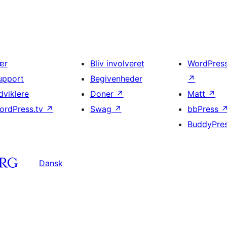
ær
Bliv involveret
WordPres
upport
Begivenheder
↗
dviklere
Doner
↗
Matt
↗
ordPress.tv
↗
Swag
↗
bbPress
BuddyPre
Dansk