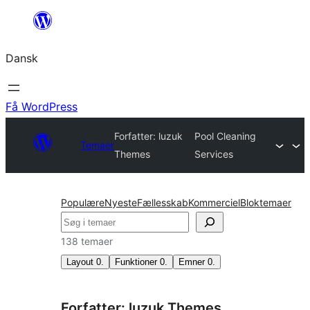
Spring
til
Dansk
indhold
Få WordPress
Forfatter: luzuk
Pool Cleaning
Temaer
Themes
Services
Populære
Nyeste
Fællesskab
Kommerciel
Bloktemaer
Søg
138 temaer
Layout
0
.
Funktioner
0
.
Emner
0
.
Forfatter: luzuk Themes