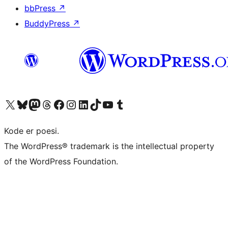
bbPress
↗
BuddyPress
↗
Besøg vores X (tidligere Twitter) konto
Besøg vores Bluesky-konto
Besøg vores Mastodon konto
Besøg vores Threads-konto
Besøg vores Facebook side
Besøg vores Instagram konto
Besøg vores LinkedIn konto
Besøg vores TikTok-konto
Besøg vores YouTube-kanal
Besøg vores Tumblr-konto
Kode er poesi.
The WordPress® trademark is the intellectual property
of the WordPress Foundation.