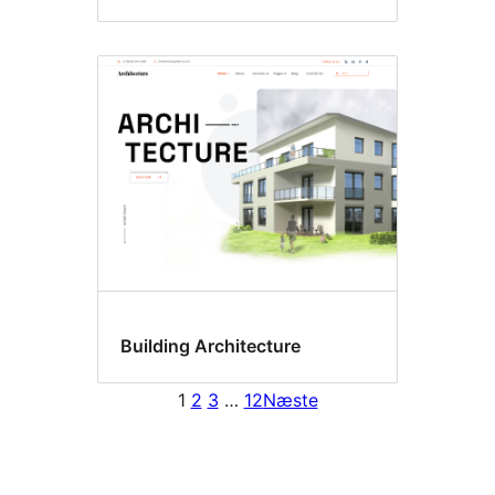
Building Architecture
1
2
3
…
12
Næste