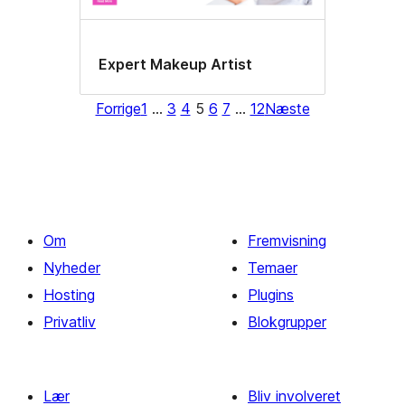
Expert Makeup Artist
Forrige
1
…
3
4
5
6
7
…
12
Næste
Om
Fremvisning
Nyheder
Temaer
Hosting
Plugins
Privatliv
Blokgrupper
Lær
Bliv involveret