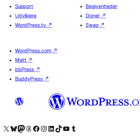
Support
Begivenheder
Udviklere
Doner
↗
WordPress.tv
↗
Swag
↗
WordPress.com
↗
Matt
↗
bbPress
↗
BuddyPress
↗
Besøg vores X (tidligere Twitter) konto
Besøg vores Bluesky-konto
Besøg vores Mastodon konto
Besøg vores Threads-konto
Besøg vores Facebook side
Besøg vores Instagram konto
Besøg vores LinkedIn konto
Besøg vores TikTok-konto
Besøg vores YouTube-kanal
Besøg vores Tumblr-konto