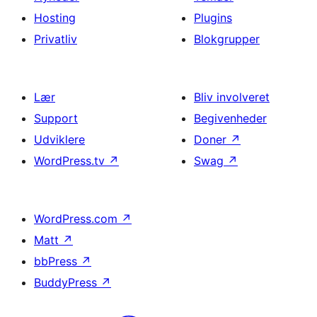
Hosting
Plugins
Privatliv
Blokgrupper
Lær
Bliv involveret
Support
Begivenheder
Udviklere
Doner
↗
WordPress.tv
↗
Swag
↗
WordPress.com
↗
Matt
↗
bbPress
↗
BuddyPress
↗