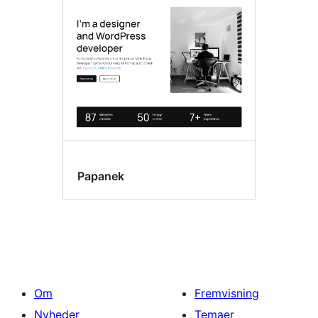
Papanek
Om
Fremvisning
Nyheder
Temaer