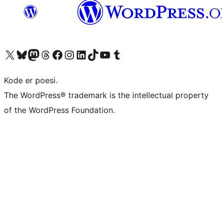
Besøg vores X (tidligere Twitter) konto
Besøg vores Bluesky-konto
Besøg vores Mastodon konto
Besøg vores Threads-konto
Besøg vores Facebook side
Besøg vores Instagram konto
Besøg vores LinkedIn konto
Besøg vores TikTok-konto
Besøg vores YouTube-kanal
Besøg vores Tumblr-konto
Kode er poesi.
The WordPress® trademark is the intellectual property
of the WordPress Foundation.