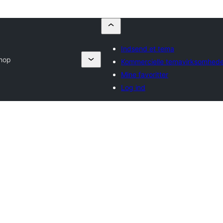
Indsend et tema
hop
Kommercielle temavirksomhede
Mine favoritter
Log ind