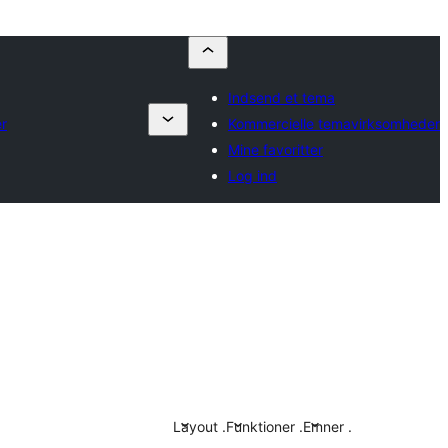
Indsend et tema
r
Kommercielle temavirksomheder
Mine favoritter
Log ind
Layout
.
Funktioner
.
Emner
.