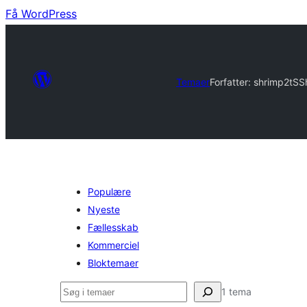
Få WordPress
Temaer
Forfatter: shrimp2t
SS
Populære
Nyeste
Fællesskab
Kommerciel
Bloktemaer
Søg
1 tema