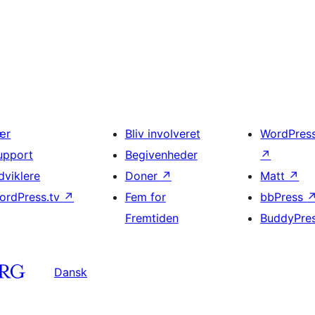
ær
Bliv involveret
WordPres
upport
Begivenheder
↗
dviklere
Doner
↗
Matt
↗
ordPress.tv
↗
Fem for
bbPress
Fremtiden
BuddyPre
Dansk