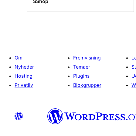
SShop
Om
Fremvisning
L
Nyheder
Temaer
S
Hosting
Plugins
U
Privatliv
Blokgrupper
W