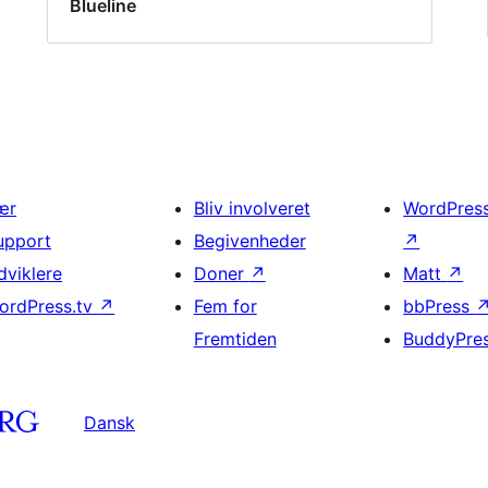
Blueline
ær
Bliv involveret
WordPres
upport
Begivenheder
↗
dviklere
Doner
↗
Matt
↗
ordPress.tv
↗
Fem for
bbPress
Fremtiden
BuddyPre
Dansk