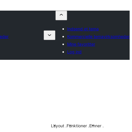
Indsend et tema
heder
Kommercielle temavirksomheder
Mine favoritter
Log ind
Layout
.
Funktioner
.
Emner
.