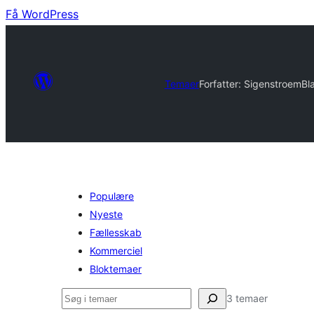
Få WordPress
Temaer
Forfatter: Sigenstroem
Bl
Populære
Nyeste
Fællesskab
Kommerciel
Bloktemaer
Søg
3 temaer