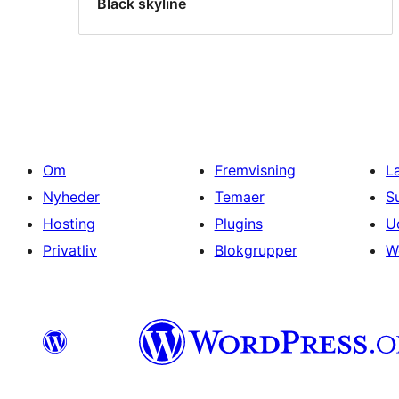
Black skyline
Om
Fremvisning
L
Nyheder
Temaer
S
Hosting
Plugins
U
Privatliv
Blokgrupper
W