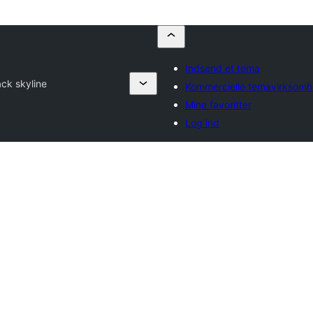
Indsend et tema
ack skyline
Kommercielle temavirksom
Mine favoritter
Log ind