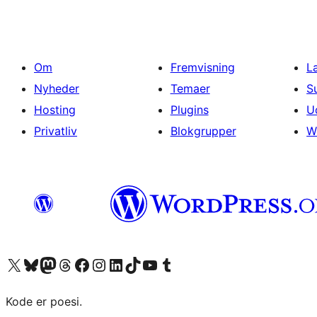
Om
Fremvisning
L
Nyheder
Temaer
S
Hosting
Plugins
U
Privatliv
Blokgrupper
W
Besøg vores X (tidligere Twitter) konto
Besøg vores Bluesky-konto
Besøg vores Mastodon konto
Besøg vores Threads-konto
Besøg vores Facebook side
Besøg vores Instagram konto
Besøg vores LinkedIn konto
Besøg vores TikTok-konto
Besøg vores YouTube-kanal
Besøg vores Tumblr-konto
Kode er poesi.