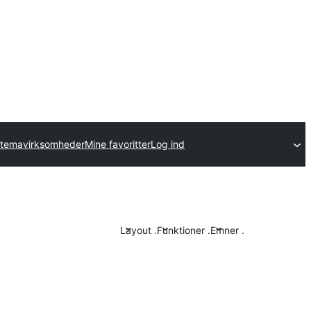
 temavirksomheder
Mine favoritter
Log ind
Layout
.
Funktioner
.
Emner
.