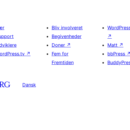
ær
Bliv involveret
WordPres
upport
Begivenheder
↗
dviklere
Doner
↗
Matt
↗
ordPress.tv
↗
Fem for
bbPress
Fremtiden
BuddyPre
Dansk