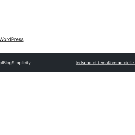
WordPress
al
BlogSimplicity
Indsend et tema
Kommercielle