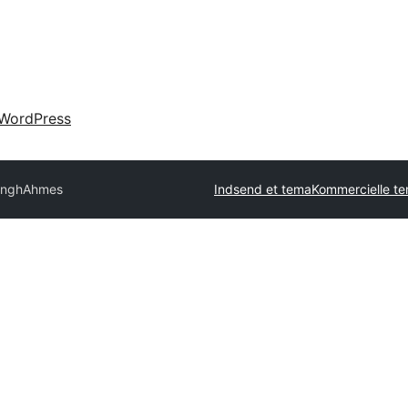
WordPress
ingh
Ahmes
Indsend et tema
Kommercielle t