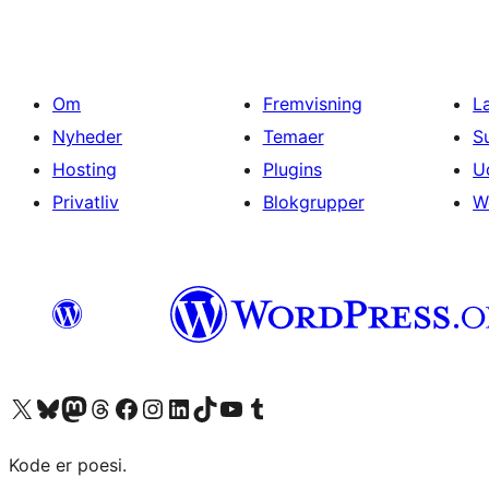
Om
Fremvisning
L
Nyheder
Temaer
S
Hosting
Plugins
U
Privatliv
Blokgrupper
W
Besøg vores X (tidligere Twitter) konto
Besøg vores Bluesky-konto
Besøg vores Mastodon konto
Besøg vores Threads-konto
Besøg vores Facebook side
Besøg vores Instagram konto
Besøg vores LinkedIn konto
Besøg vores TikTok-konto
Besøg vores YouTube-kanal
Besøg vores Tumblr-konto
Kode er poesi.