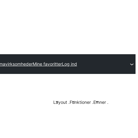
emavirksomheder
Mine favoritter
Log ind
Layout
.
Funktioner
.
Emner
.