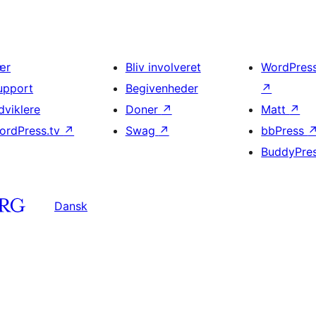
ær
Bliv involveret
WordPres
upport
Begivenheder
↗
dviklere
Doner
↗
Matt
↗
ordPress.tv
↗
Swag
↗
bbPress
BuddyPre
Dansk