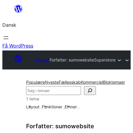
Spring
til
Dansk
indhold
Få WordPress
Temaer
Forfatter: sumowebsite
Superstore
Populære
Nyeste
Fællesskab
Kommerciel
Bloktemaer
Søg
1 tema
Layout
.
Funktioner
.
Emner
.
Forfatter: sumowebsite