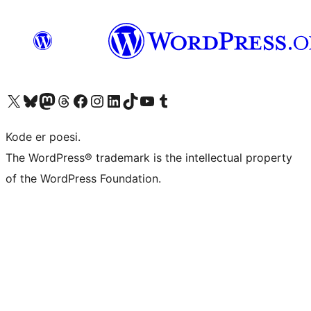
Besøg vores X (tidligere Twitter) konto
Besøg vores Bluesky-konto
Besøg vores Mastodon konto
Besøg vores Threads-konto
Besøg vores Facebook side
Besøg vores Instagram konto
Besøg vores LinkedIn konto
Besøg vores TikTok-konto
Besøg vores YouTube-kanal
Besøg vores Tumblr-konto
Kode er poesi.
The WordPress® trademark is the intellectual property
of the WordPress Foundation.