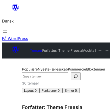
Spring
til
Dansk
indhold
Få WordPress
Temaer
Forfatter: Theme Freesia
Mocktail
Populære
Nyeste
Fællesskab
Kommerciel
Bloktemaer
Søg
30 temaer
Layout
0
.
Funktioner
0
.
Emner
0
.
Forfatter: Theme Freesia