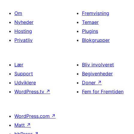
Om
Fremvisning
Nyheder
Temaer
Hosting
Plugins
Privatliv
Blokgrupper
Lær
Bliv involveret
Support
Begivenheder
Udviklere
Doner
↗
WordPress.tv
↗
Fem for Fremtiden
WordPress.com
↗
Matt
↗