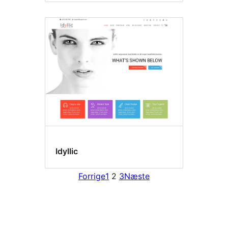
Idyllic
Forrige
1
2
3
Næste