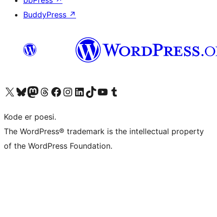
bbPress
↗
BuddyPress
↗
Besøg vores X (tidligere Twitter) konto
Besøg vores Bluesky-konto
Besøg vores Mastodon konto
Besøg vores Threads-konto
Besøg vores Facebook side
Besøg vores Instagram konto
Besøg vores LinkedIn konto
Besøg vores TikTok-konto
Besøg vores YouTube-kanal
Besøg vores Tumblr-konto
Kode er poesi.
The WordPress® trademark is the intellectual property
of the WordPress Foundation.