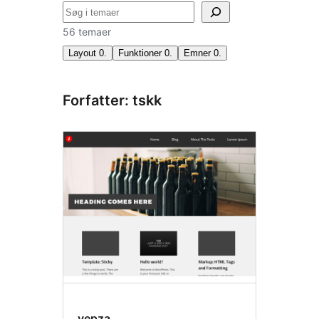
Søg
56 temaer
Layout
0
.
Funktioner
0
.
Emner
0
.
Forfatter: tskk
yepza