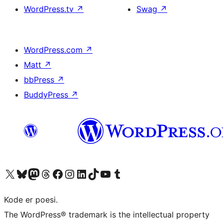
WordPress.tv
↗
Swag
↗
WordPress.com
↗
Matt
↗
bbPress
↗
BuddyPress
↗
Besøg vores X (tidligere Twitter) konto
Besøg vores Bluesky-konto
Besøg vores Mastodon konto
Besøg vores Threads-konto
Besøg vores Facebook side
Besøg vores Instagram konto
Besøg vores LinkedIn konto
Besøg vores TikTok-konto
Besøg vores YouTube-kanal
Besøg vores Tumblr-konto
Kode er poesi.
The WordPress® trademark is the intellectual property