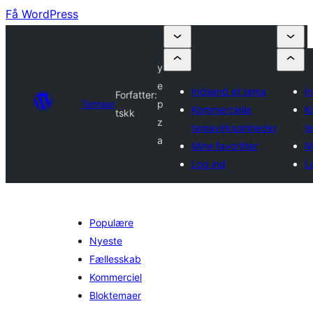
Få WordPress
y
e
Indsend et tema
I
Forfatter:
Temaer
p
Kommercielle
K
tskk
z
temavirksomheder
t
a
Mine favoritter
M
Log ind
L
Populære
Nyeste
Fællesskab
Kommerciel
Bloktemaer