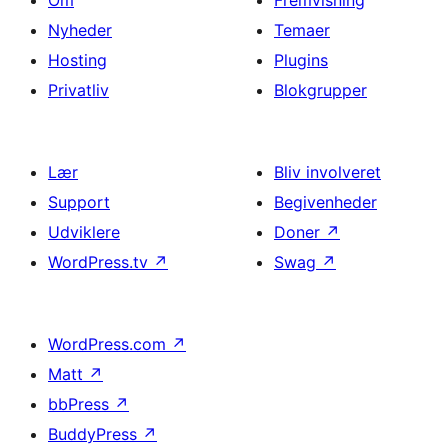
Nyheder
Temaer
Hosting
Plugins
Privatliv
Blokgrupper
Lær
Bliv involveret
Support
Begivenheder
Udviklere
Doner
↗
WordPress.tv
↗
Swag
↗
WordPress.com
↗
Matt
↗
bbPress
↗
BuddyPress
↗