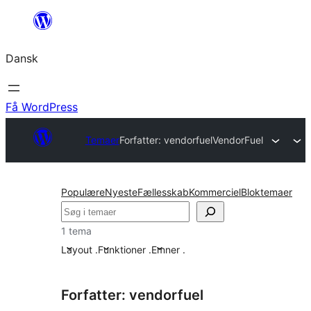
Spring
til
Dansk
indhold
Få WordPress
Temaer
Forfatter: vendorfuel
VendorFuel
Populære
Nyeste
Fællesskab
Kommerciel
Bloktemaer
Søg
1 tema
Layout
.
Funktioner
.
Emner
.
Forfatter: vendorfuel