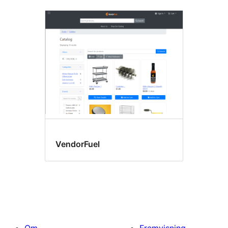
VendorFuel
Om
Fremvisning