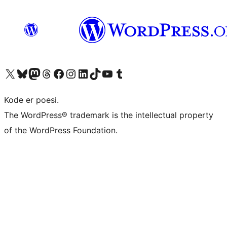
Besøg vores X (tidligere Twitter) konto
Besøg vores Bluesky-konto
Besøg vores Mastodon konto
Besøg vores Threads-konto
Besøg vores Facebook side
Besøg vores Instagram konto
Besøg vores LinkedIn konto
Besøg vores TikTok-konto
Besøg vores YouTube-kanal
Besøg vores Tumblr-konto
Kode er poesi.
The WordPress® trademark is the intellectual property
of the WordPress Foundation.