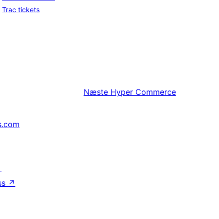
Trac tickets
Næste
Hyper Commerce
s.com
↗
ss
↗