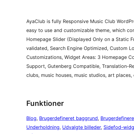
AyaClub is fully Responsive Music Club WordP
easy to use and customizable theme, which come
Homepage Slider (Displayed Only on a Static 
validated, Search Engine Optimized, Custom L
Customizations, Widget Areas: 3 Homepage Col
Support, Gutenberg Compatible, Translation-Rea
clubs, music houses, music studios, art places, 
Funktioner
Blog
, 
Brugerdefineret baggrund
, 
Brugerdefinere
Underholdning
, 
Udvalgte billeder
, 
Sidefod-widg