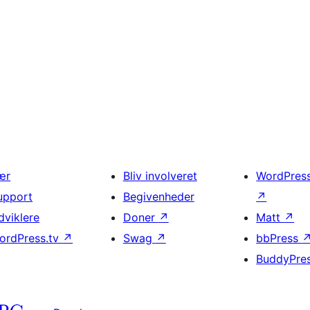
ær
Bliv involveret
WordPres
upport
Begivenheder
↗
dviklere
Doner
↗
Matt
↗
ordPress.tv
↗
Swag
↗
bbPress
BuddyPre