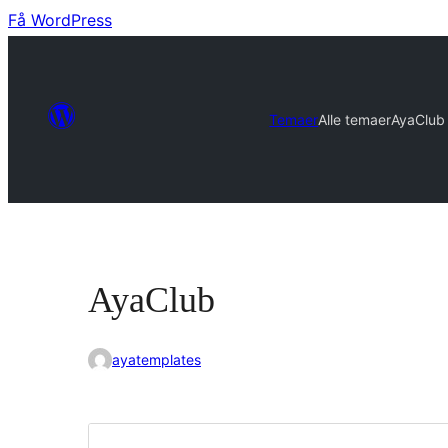
Få WordPress
Temaer
Alle temaer
AyaClub
AyaClub
ayatemplates