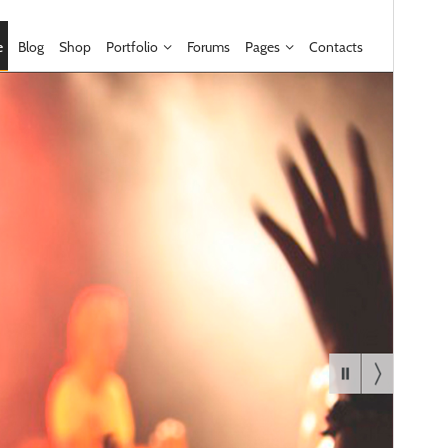
Version
1.5.6
Sidst opdateret
8. juni 2026
Aktive installationer
90+
WordPress version
6.2
PHP version
7.0
Tema-websted