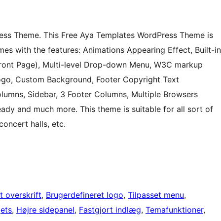
ress Theme. This Free Aya Templates WordPress Theme is
s with the features: Animations Appearing Effect, Built-in
Front Page), Multi-level Drop-down Menu, W3C markup
ogo, Custom Background, Footer Copyright Text
umns, Sidebar, 3 Footer Columns, Multiple Browsers
dy and much more. This theme is suitable for all sort of
concert halls, etc.
t overskrift
, 
Brugerdefineret logo
, 
Tilpasset menu
, 
ets
, 
Højre sidepanel
, 
Fastgjort indlæg
, 
Temafunktioner
, 