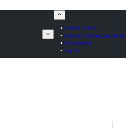
Indsend et tema
Kommercielle temavirksomheder
Mine favoritter
Log ind
Forhåndsvis
Download