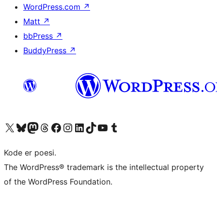
WordPress.com
↗
Matt
↗
bbPress
↗
BuddyPress
↗
Besøg vores X (tidligere Twitter) konto
Besøg vores Bluesky-konto
Besøg vores Mastodon konto
Besøg vores Threads-konto
Besøg vores Facebook side
Besøg vores Instagram konto
Besøg vores LinkedIn konto
Besøg vores TikTok-konto
Besøg vores YouTube-kanal
Besøg vores Tumblr-konto
Kode er poesi.
The WordPress® trademark is the intellectual property
of the WordPress Foundation.