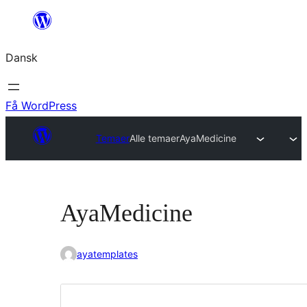
Spring
til
Dansk
indhold
Få WordPress
Temaer
Alle temaer
AyaMedicine
AyaMedicine
ayatemplates