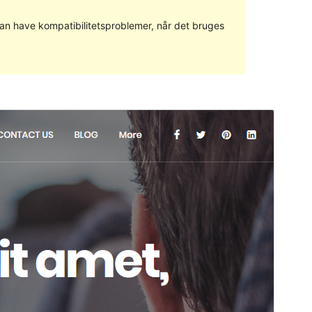
 kan have kompatibilitetsproblemer, når det bruges
Forhåndsvis
Download
Version
2.6
Sidst opdateret
21. februar 2019
Aktive installationer
80+
WordPress version
4.0
Tema-websted