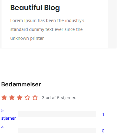
Bedømmelser
3
ud af 5 stjerner.
5
1
1
stjerner
5-
4
0
stjernet