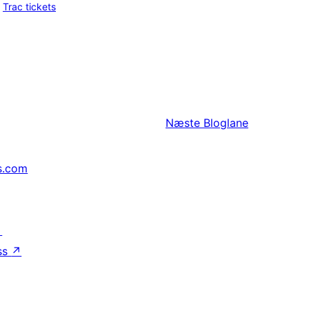
Trac tickets
Næste
Bloglane
s.com
↗
ss
↗