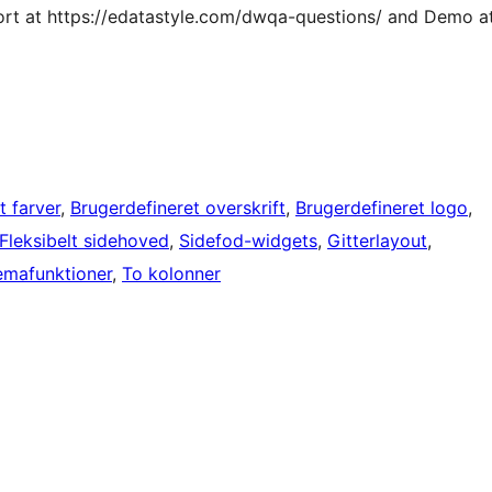
rt at https://edatastyle.com/dwqa-questions/ and Demo a
t farver
, 
Brugerdefineret overskrift
, 
Brugerdefineret logo
, 
Fleksibelt sidehoved
, 
Sidefod-widgets
, 
Gitterlayout
, 
emafunktioner
, 
To kolonner