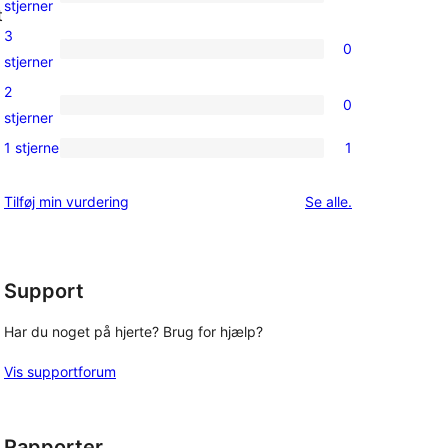
0
stjerner
t
anmeldelse
4-
3
0
stjernet
0
stjerner
anmeldelser
3-
2
0
stjernet
0
stjerner
anmeldelser
2-
1 stjerne
1
1
stjernet
1-
anmeldelser
anmeldelser
Tilføj min vurdering
Se alle
.
stjernet
anmeldelse
Support
Har du noget på hjerte? Brug for hjælp?
Vis supportforum
Rapporter