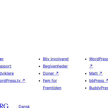
ær
Bliv involveret
WordPres
upport
Begivenheder
↗
dviklere
Doner
↗
Matt
↗
ordPress.tv
↗
Fem for
bbPress
Fremtiden
BuddyPre
Dansk