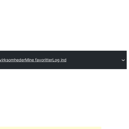
virksomheder
Mine favoritter
Log ind