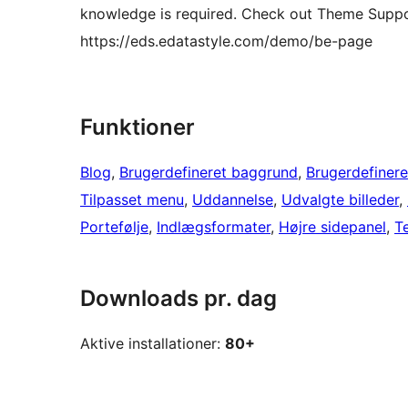
knowledge is required. Check out Theme Suppo
https://eds.edatastyle.com/demo/be-page
Funktioner
Blog
, 
Brugerdefineret baggrund
, 
Brugerdefinere
Tilpasset menu
, 
Uddannelse
, 
Udvalgte billeder
, 
Portefølje
, 
Indlægsformater
, 
Højre sidepanel
, 
T
Downloads pr. dag
Aktive installationer:
80+