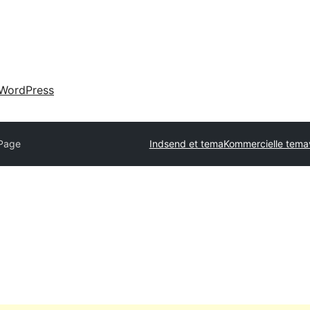
WordPress
Page
Indsend et tema
Kommercielle tema