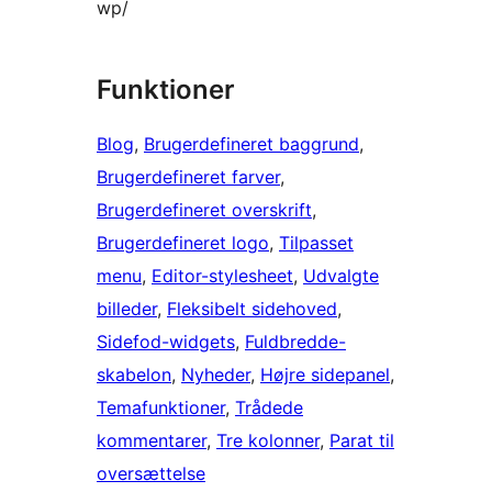
wp/
Funktioner
Blog
, 
Brugerdefineret baggrund
, 
Brugerdefineret farver
, 
Brugerdefineret overskrift
, 
Brugerdefineret logo
, 
Tilpasset
menu
, 
Editor-stylesheet
, 
Udvalgte
billeder
, 
Fleksibelt sidehoved
, 
Sidefod-widgets
, 
Fuldbredde-
skabelon
, 
Nyheder
, 
Højre sidepanel
, 
Temafunktioner
, 
Trådede
kommentarer
, 
Tre kolonner
, 
Parat til
oversættelse