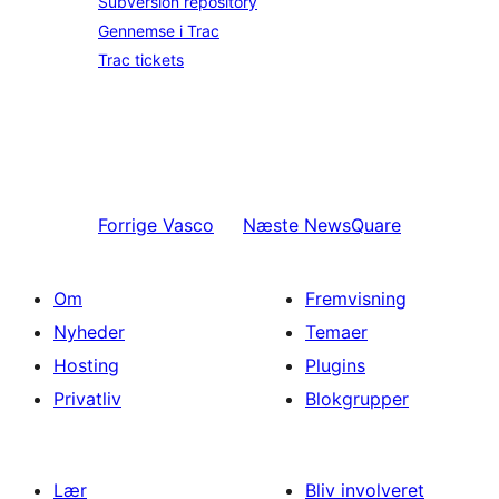
Subversion repository
Gennemse i Trac
Trac tickets
Forrige
Vasco
Næste
NewsQuare
Om
Fremvisning
Nyheder
Temaer
Hosting
Plugins
Privatliv
Blokgrupper
Lær
Bliv involveret