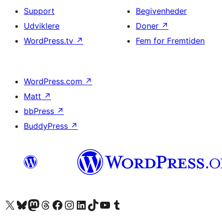
Support
Begivenheder
Udviklere
Doner
↗
WordPress.tv
↗
Fem for Fremtiden
WordPress.com
↗
Matt
↗
bbPress
↗
BuddyPress
↗
Besøg vores X (tidligere Twitter) konto
Besøg vores Bluesky-konto
Besøg vores Mastodon konto
Besøg vores Threads-konto
Besøg vores Facebook side
Besøg vores Instagram konto
Besøg vores LinkedIn konto
Besøg vores TikTok-konto
Besøg vores YouTube-kanal
Besøg vores Tumblr-konto