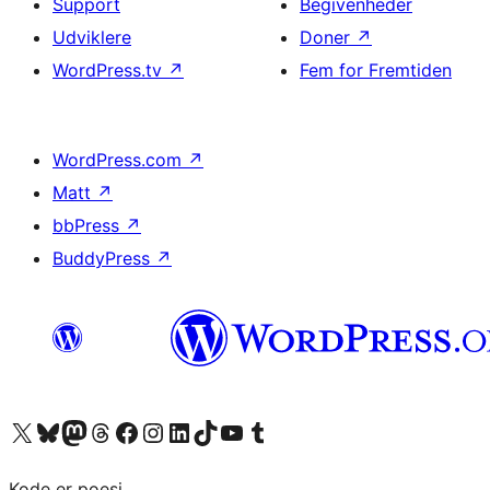
Support
Begivenheder
Udviklere
Doner
↗
WordPress.tv
↗
Fem for Fremtiden
WordPress.com
↗
Matt
↗
bbPress
↗
BuddyPress
↗
Besøg vores X (tidligere Twitter) konto
Besøg vores Bluesky-konto
Besøg vores Mastodon konto
Besøg vores Threads-konto
Besøg vores Facebook side
Besøg vores Instagram konto
Besøg vores LinkedIn konto
Besøg vores TikTok-konto
Besøg vores YouTube-kanal
Besøg vores Tumblr-konto
Kode er poesi.