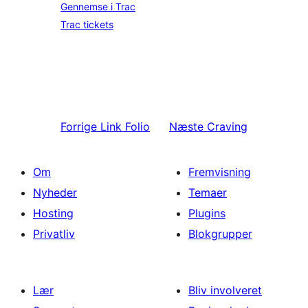
Gennemse i Trac
Trac tickets
Forrige
Link Folio
Næste
Craving
Om
Fremvisning
Nyheder
Temaer
Hosting
Plugins
Privatliv
Blokgrupper
Lær
Bliv involveret