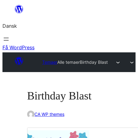
Spring
til
Dansk
indhold
Få WordPress
Temaer
Alle temaer
Birthday Blast
Birthday Blast
CA WP themes