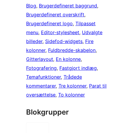
Blog
, 
Brugerdefineret baggrund
, 
Brugerdefineret overskrift
, 
Brugerdefineret logo
, 
Tilpasset
menu
, 
Editor-stylesheet
, 
Udvalgte
billeder
, 
Sidefod-widgets
, 
Fire
kolonner
, 
Fuldbredde-skabelon
, 
Gitterlayout
, 
En kolonne
, 
Fotografering
, 
Fastgjort indlæg
, 
Temafunktioner
, 
Trådede
kommentarer
, 
Tre kolonner
, 
Parat til
oversættelse
, 
To kolonner
Blokgrupper