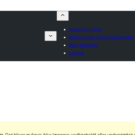
Indsend et tema
Kommercielle temavirksomheder
Mine favoritter
Log ind
år
. Det bliver muligvis ikke længere vedligeholdt eller understøttet