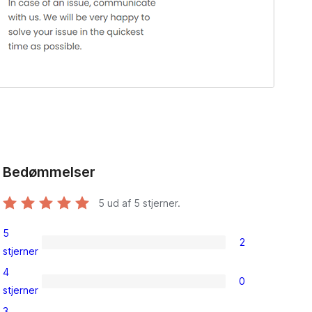
Bedømmelser
5
ud af 5 stjerner.
5
2
2
stjerner
5-
4
0
stjernet
0
stjerner
anmeldelser
4-
3