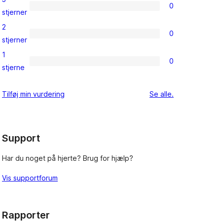
0
stjernet
0
stjerner
anmeldelser
3-
2
0
stjernet
0
stjerner
anmeldelser
2-
1
0
stjernet
0
stjerne
anmeldelser
1-
stjernet
anmeldelser
Tilføj min vurdering
Se alle
.
anmeldelser
Support
Har du noget på hjerte? Brug for hjælp?
Vis supportforum
Rapporter