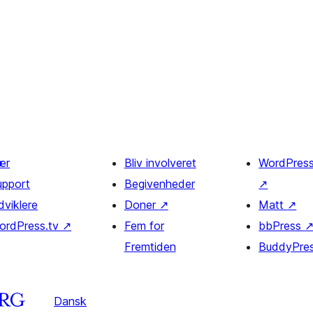
ær
Bliv involveret
WordPres
upport
Begivenheder
↗
dviklere
Doner
↗
Matt
↗
ordPress.tv
↗
Fem for
bbPress
Fremtiden
BuddyPre
Dansk