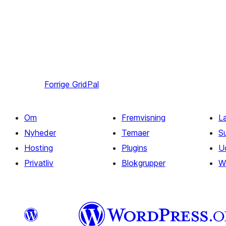
Forrige
GridPal
Om
Fremvisning
L
Nyheder
Temaer
S
Hosting
Plugins
U
Privatliv
Blokgrupper
W