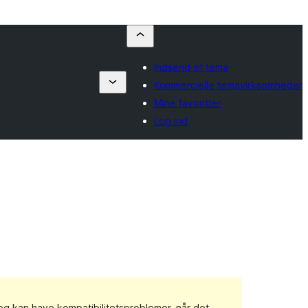
Indsend et tema
Kommercielle temavirksomheder
Mine favoritter
Log ind
 og kan have kompatibilitetsproblemer, når det