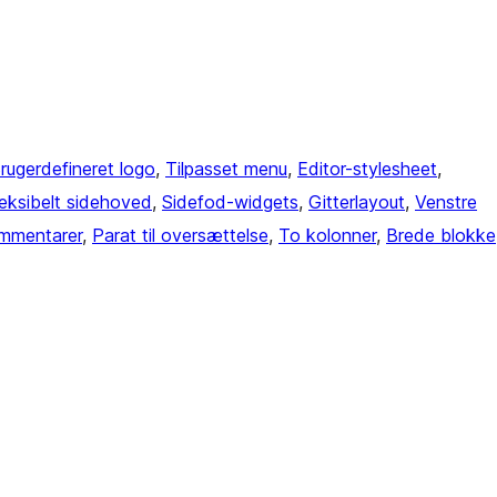
rugerdefineret logo
, 
Tilpasset menu
, 
Editor-stylesheet
, 
leksibelt sidehoved
, 
Sidefod-widgets
, 
Gitterlayout
, 
Venstre
mmentarer
, 
Parat til oversættelse
, 
To kolonner
, 
Brede blokke