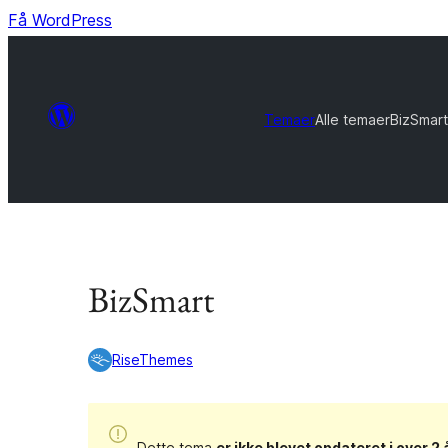
Få WordPress
Temaer
Alle temaer
BizSmart
BizSmart
RiseThemes
Dette tema
er ikke blevet opdateret i over 2 