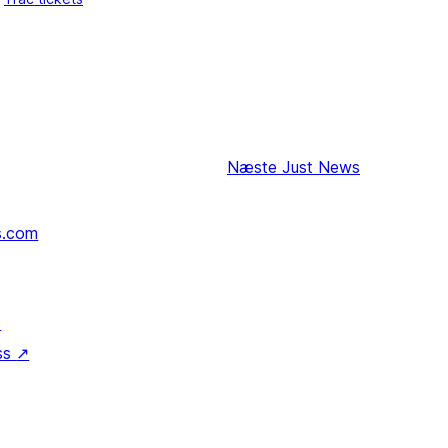
Næste
Just News
s.com
↗
ss
↗