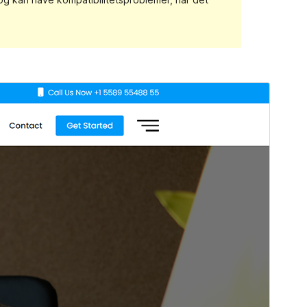
Forhåndsvis
Download
Version
1.0.7
Sidst opdateret
6. maj 2022
Aktive installationer
60+
PHP version
5.6
Tema-websted