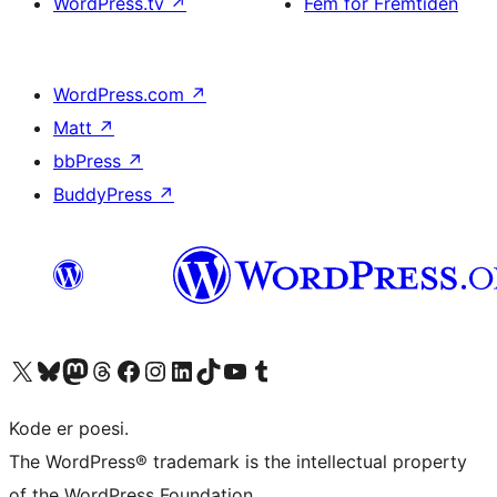
WordPress.tv
↗
Fem for Fremtiden
WordPress.com
↗
Matt
↗
bbPress
↗
BuddyPress
↗
Besøg vores X (tidligere Twitter) konto
Besøg vores Bluesky-konto
Besøg vores Mastodon konto
Besøg vores Threads-konto
Besøg vores Facebook side
Besøg vores Instagram konto
Besøg vores LinkedIn konto
Besøg vores TikTok-konto
Besøg vores YouTube-kanal
Besøg vores Tumblr-konto
Kode er poesi.
The WordPress® trademark is the intellectual property
of the WordPress Foundation.