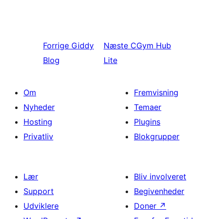
Forrige
Giddy
Næste
CGym Hub
Blog
Lite
Om
Fremvisning
Nyheder
Temaer
Hosting
Plugins
Privatliv
Blokgrupper
Lær
Bliv involveret
Support
Begivenheder
Udviklere
Doner
↗