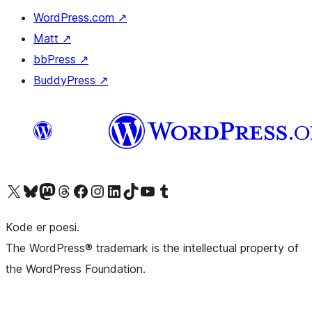
WordPress.com
↗
Matt
↗
bbPress
↗
BuddyPress
↗
Besøg vores X (tidligere Twitter) konto
Besøg vores Bluesky-konto
Besøg vores Mastodon konto
Besøg vores Threads-konto
Besøg vores Facebook side
Besøg vores Instagram konto
Besøg vores LinkedIn konto
Besøg vores TikTok-konto
Besøg vores YouTube-kanal
Besøg vores Tumblr-konto
Kode er poesi.
The WordPress® trademark is the intellectual property of
the WordPress Foundation.