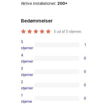
Aktive installationer:
200+
Bedømmelser
5
ud af 5 stjerner.
5
1
1
stjerner
5-
4
0
stjernet
0
stjerner
anmeldelse
4-
3
0
stjernet
0
stjerner
anmeldelser
3-
2
0
stjernet
0
stjerner
anmeldelser
2-
1
0
stjernet
0
stjerne
anmeldelser