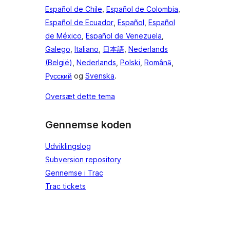
Español de Chile
,
Español de Colombia
,
Español de Ecuador
,
Español
,
Español
de México
,
Español de Venezuela
,
Galego
,
Italiano
,
日本語
,
Nederlands
(België)
,
Nederlands
,
Polski
,
Română
,
Русский
og
Svenska
.
Oversæt dette tema
Gennemse koden
Udviklingslog
Subversion repository
Gennemse i Trac
Trac tickets