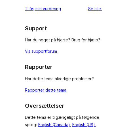
1-
stjernet
anmeldelser
Tilføj min vurdering
Se alle
.
anmeldelser
Support
Har du noget på hjerte? Brug for hjælp?
Vis supportforum
Rapporter
Har dette tema alvorlige problemer?
Rapporter dette tema
Oversættelser
Dette tema er tilgængeligt på følgende
sprog:
English (Canada)
,
English (US)
,