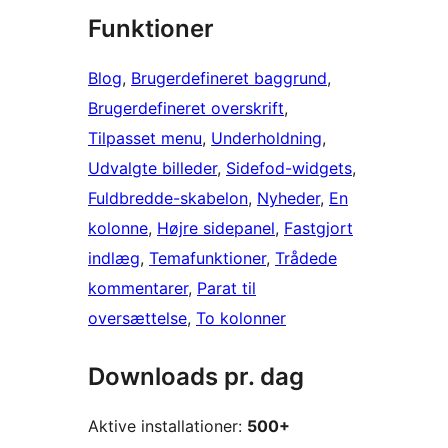
Funktioner
Blog
, 
Brugerdefineret baggrund
, 
Brugerdefineret overskrift
, 
Tilpasset menu
, 
Underholdning
, 
Udvalgte billeder
, 
Sidefod-widgets
, 
Fuldbredde-skabelon
, 
Nyheder
, 
En
kolonne
, 
Højre sidepanel
, 
Fastgjort
indlæg
, 
Temafunktioner
, 
Trådede
kommentarer
, 
Parat til
oversættelse
, 
To kolonner
Downloads pr. dag
Aktive installationer:
500+