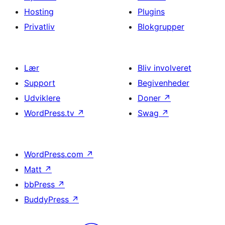
Hosting
Plugins
Privatliv
Blokgrupper
Lær
Bliv involveret
Support
Begivenheder
Udviklere
Doner
↗
WordPress.tv
↗
Swag
↗
WordPress.com
↗
Matt
↗
bbPress
↗
BuddyPress
↗