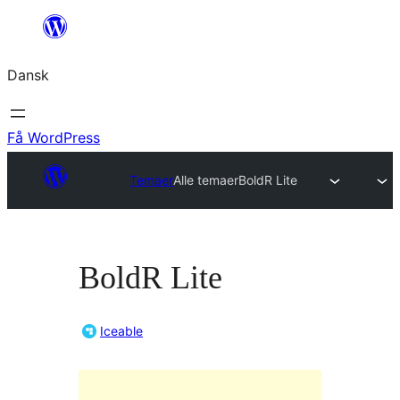
Spring
til
Dansk
indhold
Få WordPress
Temaer
Alle temaer
BoldR Lite
BoldR Lite
Iceable