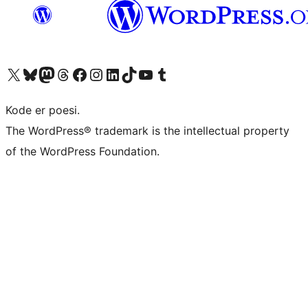
Besøg vores X (tidligere Twitter) konto
Besøg vores Bluesky-konto
Besøg vores Mastodon konto
Besøg vores Threads-konto
Besøg vores Facebook side
Besøg vores Instagram konto
Besøg vores LinkedIn konto
Besøg vores TikTok-konto
Besøg vores YouTube-kanal
Besøg vores Tumblr-konto
Kode er poesi.
The WordPress® trademark is the intellectual property
of the WordPress Foundation.