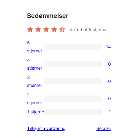
Bedømmelser
4.7
ud af 5 stjerner.
5
14
14
stjerner
5-
4
0
stjernet
0
stjerner
anmeldelser
4-
3
0
stjernet
0
stjerner
anmeldelser
3-
2
0
stjernet
0
stjerner
anmeldelser
2-
1 stjerne
1
1
stjernet
1-
anmeldelser
anmeldelser
Tilføj min vurdering
Se alle
.
stjernet