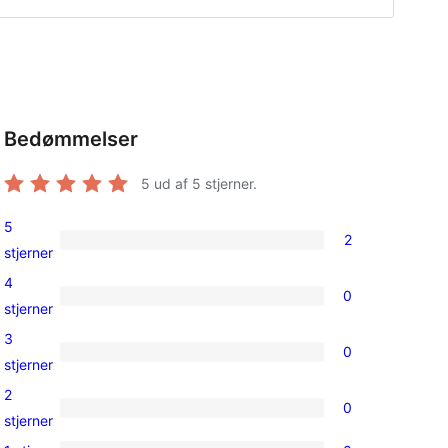
Bedømmelser
5
ud af 5 stjerner.
5
2
2
stjerner
5-
4
0
stjernet
0
stjerner
anmeldelser
4-
3
0
stjernet
0
stjerner
anmeldelser
3-
2
0
stjernet
0
stjerner
anmeldelser
2-