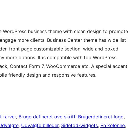
tive WordPress business theme with clean design to promote
 engage more clients. Business Center theme has wide list
lider, front page customizable section, wide and boxed
y more options. It is compatible with top WordPress
Pack, Contact Form 7, WooCommerce etc. A special accent
ile friendly design and responsive features.
t farver
, 
Brugerdefineret overskrift
, 
Brugerdefineret logo
, 
Udvalgte
, 
Udvalgte billeder
, 
Sidefod-widgets
, 
En kolonne
, 