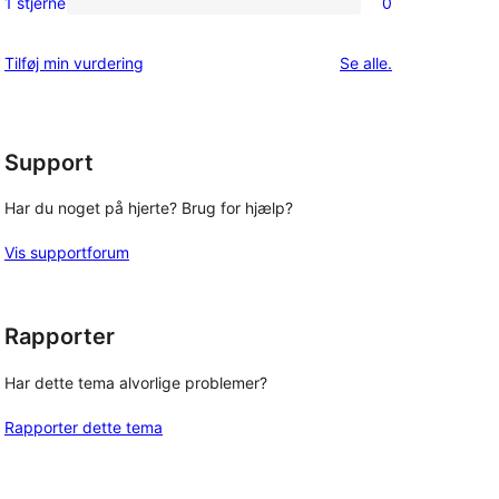
1 stjerne
0
0
stjernet
1-
anmeldelser
anmeldelser
Tilføj min vurdering
Se alle
.
stjernet
anmeldelser
Support
Har du noget på hjerte? Brug for hjælp?
Vis supportforum
Rapporter
Har dette tema alvorlige problemer?
Rapporter dette tema