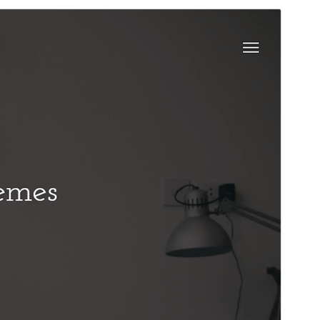
Forhåndsvis
Download
Version
1.2.4
Sidst opdateret
2. juni 2026
Aktive installationer
20+
WordPress version
4.5
PHP version
5.6
Tema-websted