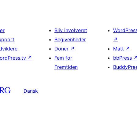
ær
Bliv involveret
WordPres
upport
Begivenheder
↗
dviklere
Doner
↗
Matt
↗
ordPress.tv
↗
Fem for
bbPress
Fremtiden
BuddyPre
Dansk