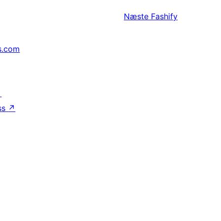
Næste
Fashify
s.com
↗
ss
↗