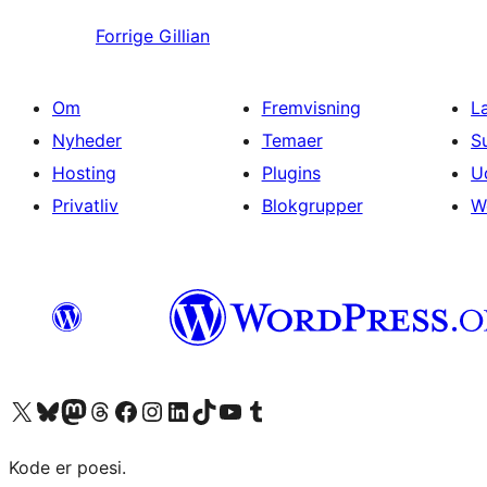
Forrige
Gillian
Om
Fremvisning
L
Nyheder
Temaer
S
Hosting
Plugins
U
Privatliv
Blokgrupper
W
Besøg vores X (tidligere Twitter) konto
Besøg vores Bluesky-konto
Besøg vores Mastodon konto
Besøg vores Threads-konto
Besøg vores Facebook side
Besøg vores Instagram konto
Besøg vores LinkedIn konto
Besøg vores TikTok-konto
Besøg vores YouTube-kanal
Besøg vores Tumblr-konto
Kode er poesi.