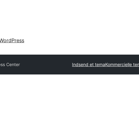
WordPress
ess Center
Indsend et tema
Kommercielle t