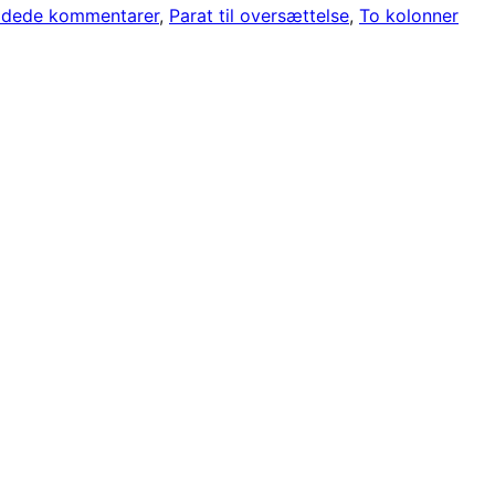
ådede kommentarer
, 
Parat til oversættelse
, 
To kolonner