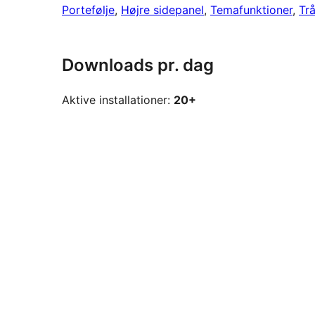
Portefølje
, 
Højre sidepanel
, 
Temafunktioner
, 
Tr
Downloads pr. dag
Aktive installationer:
20+