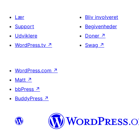
Lær
Bliv involveret
Support
Begivenheder
Udviklere
Doner
↗
WordPress.tv
↗
Swag
↗
WordPress.com
↗
Matt
↗
bbPress
↗
BuddyPress
↗