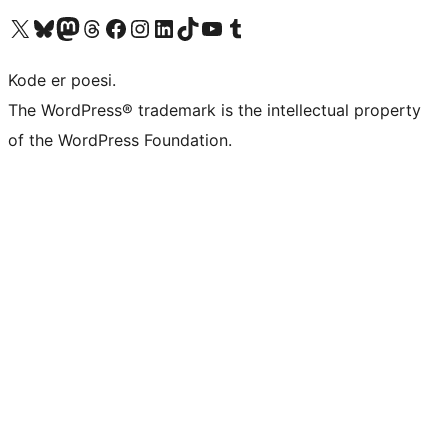
Besøg vores X (tidligere Twitter) konto
Besøg vores Bluesky-konto
Besøg vores Mastodon konto
Besøg vores Threads-konto
Besøg vores Facebook side
Besøg vores Instagram konto
Besøg vores LinkedIn konto
Besøg vores TikTok-konto
Besøg vores YouTube-kanal
Besøg vores Tumblr-konto
Kode er poesi.
The WordPress® trademark is the intellectual property
of the WordPress Foundation.