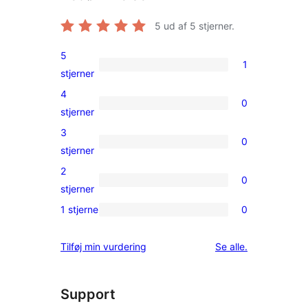
5
ud af 5 stjerner.
5
1
1
stjerner
5-
4
0
stjernet
0
stjerner
anmeldelse
4-
3
0
stjernet
0
stjerner
anmeldelser
3-
2
0
stjernet
0
stjerner
anmeldelser
2-
1 stjerne
0
0
stjernet
1-
anmeldelser
anmeldelser
Tilføj min vurdering
Se alle
.
stjernet
anmeldelser
Support