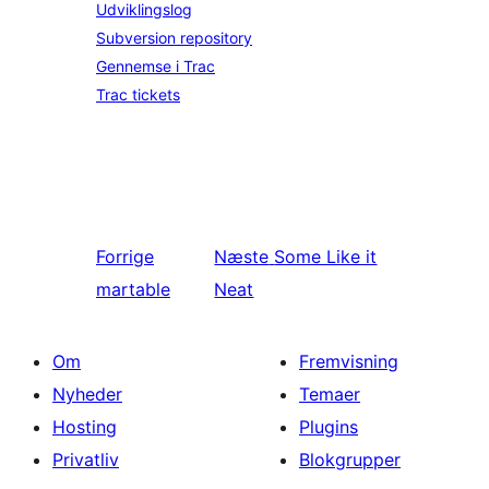
Udviklingslog
Subversion repository
Gennemse i Trac
Trac tickets
Forrige
Næste
Some Like it
martable
Neat
Om
Fremvisning
Nyheder
Temaer
Hosting
Plugins
Privatliv
Blokgrupper