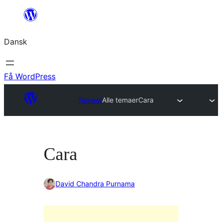
Spring
til
Dansk
indhold
Få WordPress
Temaer
Alle temaer
Cara
Cara
David Chandra Purnama