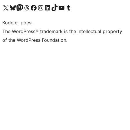
Besøg vores X (tidligere Twitter) konto
Besøg vores Bluesky-konto
Besøg vores Mastodon konto
Besøg vores Threads-konto
Besøg vores Facebook side
Besøg vores Instagram konto
Besøg vores LinkedIn konto
Besøg vores TikTok-konto
Besøg vores YouTube-kanal
Besøg vores Tumblr-konto
Kode er poesi.
The WordPress® trademark is the intellectual property
of the WordPress Foundation.