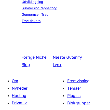
Udviklingslog
Subversion repository
Gennemse i Trac
Trac tickets
Forrige
Niche
Næste
Gutenify
Blog
Lynx
Om
Fremvisning
Nyheder
Temaer
Hosting
Plugins
Privatliv
Blokgrupper