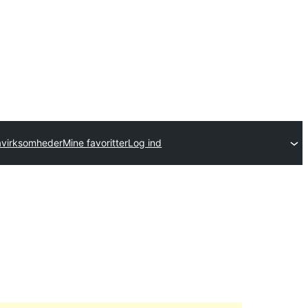
avirksomheder
Mine favoritter
Log ind