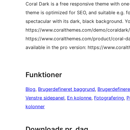
Coral Dark is a free responsive theme with one
theme is optimized for SEO, and suitable e.g. fo
spectacular with its dark, black background. Yo
https://www.coralthemes.com/demo/coraldark/ 
https://www.coralthemes.com/product/coral-da
available in the pro version: https://www.cor
Funktioner
Blog
, 
Brugerdefineret baggrund
, 
Brugerdefinere
Venstre sidepanel
, 
En kolonne
, 
Fotografering
, 
P
kolonner
Downloads pr. dag