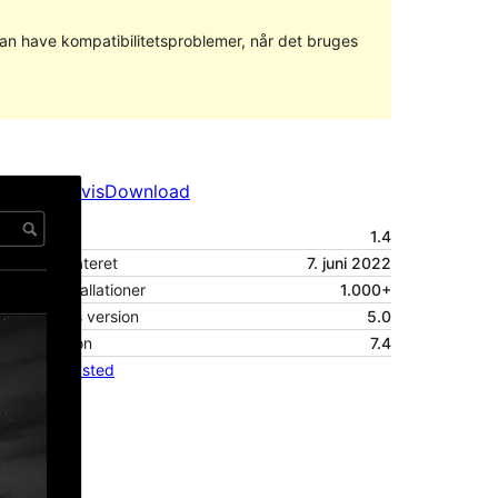
 kan have kompatibilitetsproblemer, når det bruges
Forhåndsvis
Download
Version
1.4
Sidst opdateret
7. juni 2022
Aktive installationer
1.000+
WordPress version
5.0
PHP version
7.4
Tema-websted