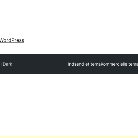
WordPress
l Dark
Indsend et tema
Kommercielle tem