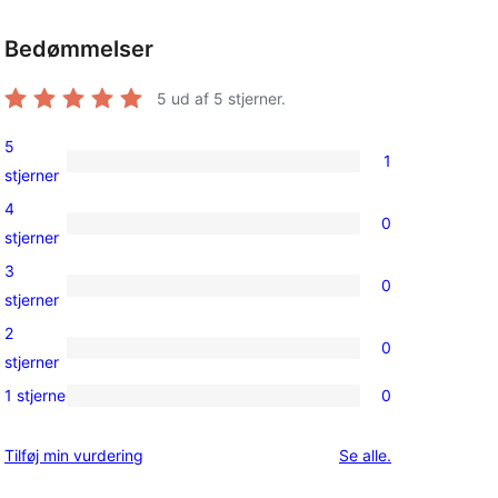
Bedømmelser
5
ud af 5 stjerner.
5
1
1
stjerner
5-
4
0
stjernet
0
stjerner
anmeldelse
4-
3
0
stjernet
0
stjerner
anmeldelser
3-
2
, 
0
stjernet
0
stjerner
anmeldelser
2-
1 stjerne
0
0
stjernet
1-
anmeldelser
anmeldelser
Tilføj min vurdering
Se alle
.
stjernet
anmeldelser