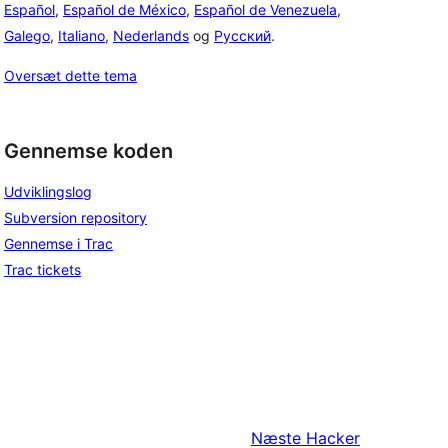
Español
,
Español de México
,
Español de Venezuela
,
Galego
,
Italiano
,
Nederlands
og
Русский
.
Oversæt dette tema
Gennemse koden
Udviklingslog
Subversion repository
Gennemse i Trac
Trac tickets
Næste
Hacker