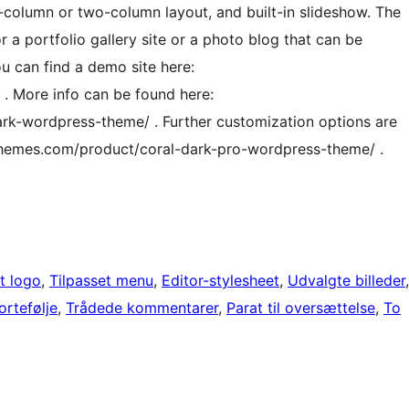
-column or two-column layout, and built-in slideshow. The
r a portfolio gallery site or a photo blog that can be
u can find a demo site here:
. More info can be found here:
rk-wordpress-theme/ . Further customization options are
althemes.com/product/coral-dark-pro-wordpress-theme/ .
t logo
, 
Tilpasset menu
, 
Editor-stylesheet
, 
Udvalgte billeder
ortefølje
, 
Trådede kommentarer
, 
Parat til oversættelse
, 
To