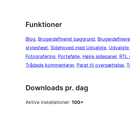
Funktioner
Blog
, 
Brugerdefineret baggrund
, 
Brugerdefinere
stylesheet
, 
Sidehoved med Udvalgte
, 
Udvalgte 
Fotografering
, 
Portefølje
, 
Højre sidepanel
, 
RTL 
Trådede kommentarer
, 
Parat til oversættelse
, 
T
Downloads pr. dag
Aktive installationer:
100+