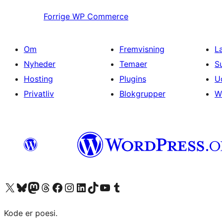
Forrige
WP Commerce
Om
Fremvisning
L
Nyheder
Temaer
S
Hosting
Plugins
U
Privatliv
Blokgrupper
W
Besøg vores X (tidligere Twitter) konto
Besøg vores Bluesky-konto
Besøg vores Mastodon konto
Besøg vores Threads-konto
Besøg vores Facebook side
Besøg vores Instagram konto
Besøg vores LinkedIn konto
Besøg vores TikTok-konto
Besøg vores YouTube-kanal
Besøg vores Tumblr-konto
Kode er poesi.