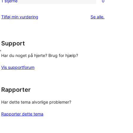
1 stjerne
0
0
stjernet
1-
anmeldelser
anmeldelser
Tilføj min vurdering
Se alle
.
stjernet
anmeldelser
Support
, 
Har du noget på hjerte? Brug for hjælp?
Vis supportforum
Rapporter
Har dette tema alvorlige problemer?
Rapporter dette tema