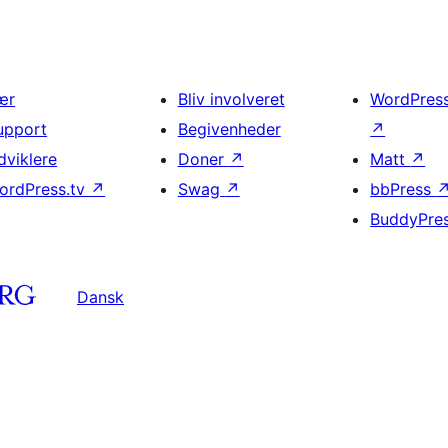
ær
Bliv involveret
WordPres
upport
Begivenheder
↗
dviklere
Doner
↗
Matt
↗
ordPress.tv
↗
Swag
↗
bbPress
BuddyPre
Dansk