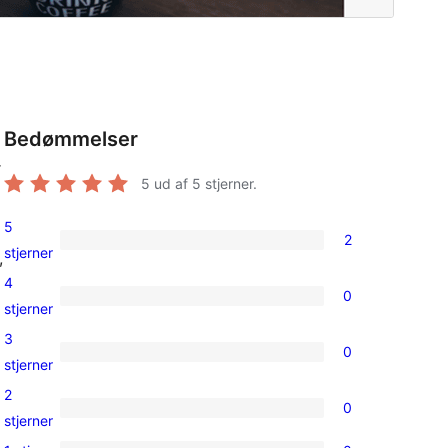
Bedømmelser
r
5
ud af 5 stjerner.
5
2
2
stjerner
,
5-
4
0
stjernet
0
stjerner
anmeldelser
4-
3
0
stjernet
0
stjerner
anmeldelser
3-
2
0
stjernet
0
stjerner
anmeldelser
2-