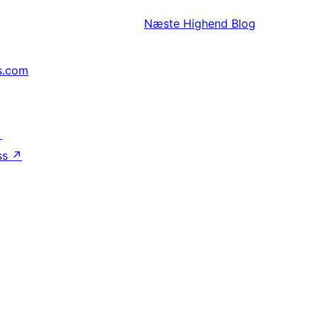
Næste
Highend Blog
s.com
↗
ss
↗