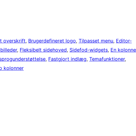
t overskrift
, 
Brugerdefineret logo
, 
Tilpasset menu
, 
Editor-
billeder
, 
Fleksibelt sidehoved
, 
Sidefod-widgets
, 
En kolonne
sprogunderstøttelse
, 
Fastgjort indlæg
, 
Temafunktioner
, 
o kolonner