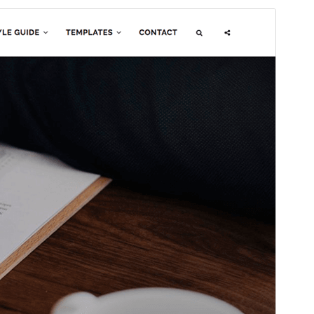
Forhåndsvis
Download
Dette er et undertema af
Fotografie
.
Version
2.2
Sidst opdateret
4. juni 2026
Aktive installationer
100+
WordPress version
5.9
PHP version
5.6
Tema-websted