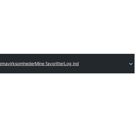
temavirksomheder
Mine favoritter
Log ind