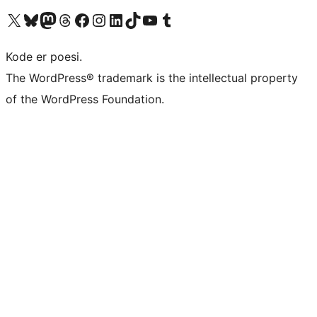
Besøg vores X (tidligere Twitter) konto
Besøg vores Bluesky-konto
Besøg vores Mastodon konto
Besøg vores Threads-konto
Besøg vores Facebook side
Besøg vores Instagram konto
Besøg vores LinkedIn konto
Besøg vores TikTok-konto
Besøg vores YouTube-kanal
Besøg vores Tumblr-konto
Kode er poesi.
The WordPress® trademark is the intellectual property
of the WordPress Foundation.