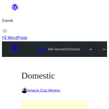
Spring
til
Dansk
indhold
Få WordPress
Temaer
Alle temaer
Domestic
Domestic
Ignacio Cruz Moreno