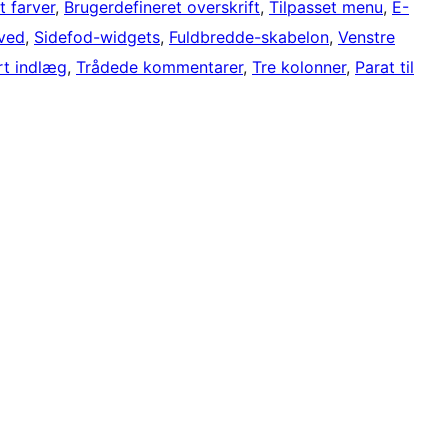
t farver
, 
Brugerdefineret overskrift
, 
Tilpasset menu
, 
E-
oved
, 
Sidefod-widgets
, 
Fuldbredde-skabelon
, 
Venstre
rt indlæg
, 
Trådede kommentarer
, 
Tre kolonner
, 
Parat til