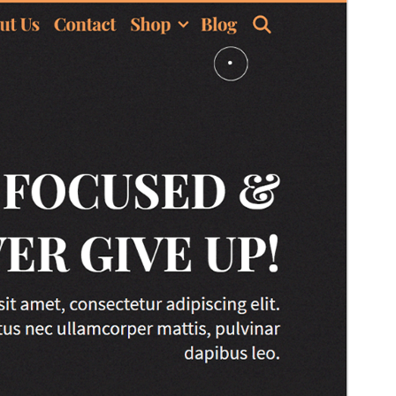
Dette tema er gratis, men tilbyder yderligere betalte
kommercielle opgraderinger eller support.
Forhåndsvis
Download
Dette er et undertema af
Lalita
.
Version
1.0.3
Sidst opdateret
10. november 2024
Aktive installationer
30+
PHP version
7.0
Tema-websted