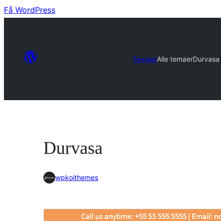
Få WordPress
Temaer
Alle temaer
Durvasa
Durvasa
wpkoithemes