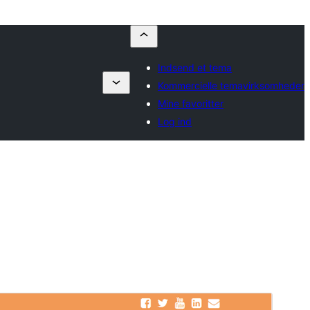
Indsend et tema
Kommercielle temavirksomheder
Mine favoritter
Log ind
Kommercielt tema