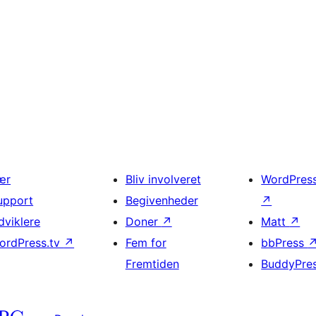
ær
Bliv involveret
WordPres
upport
Begivenheder
↗
dviklere
Doner
↗
Matt
↗
ordPress.tv
↗
Fem for
bbPress
Fremtiden
BuddyPre