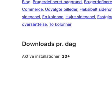
Blog
, 
Brugerdefineret baggrund
, 
Brugerdefinere
Commerce
, 
Udvalgte billeder
, 
Fleksibelt sideh
sidepanel
, 
En kolonne
, 
Højre sidepanel
, 
Fastgjo
oversættelse
, 
To kolonner
Downloads pr. dag
Aktive installationer:
30+