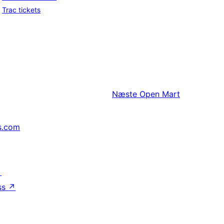
Trac tickets
Næste
Open Mart
s.com
↗
ss
↗