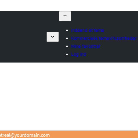
Indsend et tema
Kommercielle temavirksomheder
Mine favoritter
Log ind