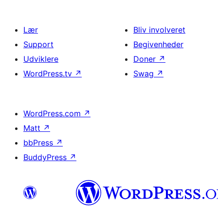
Lær
Bliv involveret
Support
Begivenheder
Udviklere
Doner
↗
WordPress.tv
↗
Swag
↗
WordPress.com
↗
Matt
↗
bbPress
↗
BuddyPress
↗