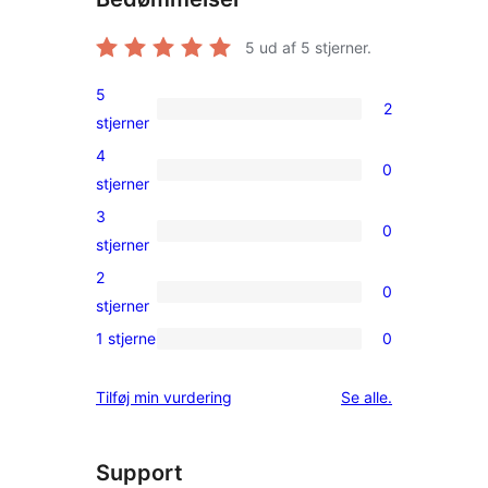
5
ud af 5 stjerner.
5
2
2
stjerner
5-
4
0
stjernet
0
stjerner
anmeldelser
4-
3
0
stjernet
0
stjerner
anmeldelser
3-
2
0
stjernet
0
stjerner
anmeldelser
2-
1 stjerne
0
0
stjernet
1-
anmeldelser
anmeldelser
Tilføj min vurdering
Se alle
.
stjernet
anmeldelser
Support