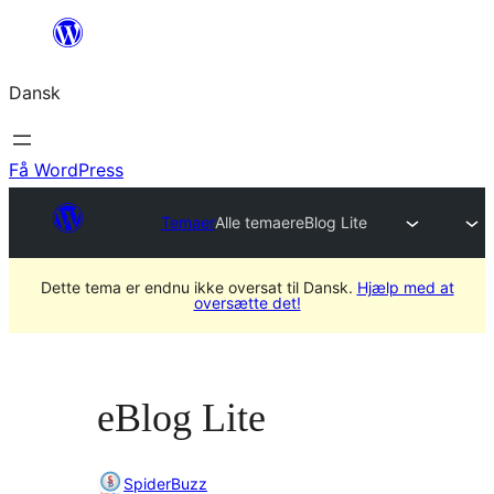
Spring
til
Dansk
indhold
Få WordPress
Temaer
Alle temaer
eBlog Lite
Dette tema er endnu ikke oversat til Dansk.
Hjælp med at
oversætte det!
eBlog Lite
SpiderBuzz