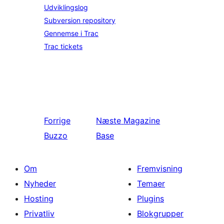
Udviklingslog
Subversion repository
Gennemse i Trac
Trac tickets
Forrige
Næste
Magazine
Buzzo
Base
Om
Fremvisning
Nyheder
Temaer
Hosting
Plugins
Privatliv
Blokgrupper