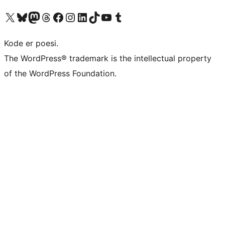
Besøg vores X (tidligere Twitter) konto
Besøg vores Bluesky-konto
Besøg vores Mastodon konto
Besøg vores Threads-konto
Besøg vores Facebook side
Besøg vores Instagram konto
Besøg vores LinkedIn konto
Besøg vores TikTok-konto
Besøg vores YouTube-kanal
Besøg vores Tumblr-konto
Kode er poesi.
The WordPress® trademark is the intellectual property
of the WordPress Foundation.