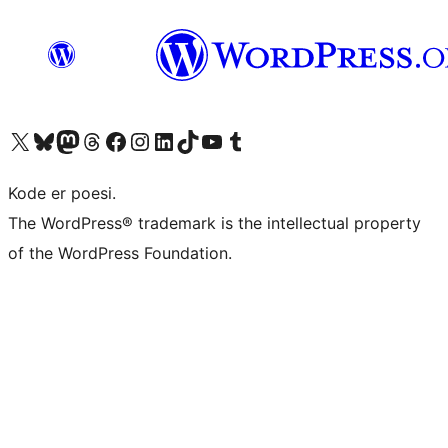
Besøg vores X (tidligere Twitter) konto
Besøg vores Bluesky-konto
Besøg vores Mastodon konto
Besøg vores Threads-konto
Besøg vores Facebook side
Besøg vores Instagram konto
Besøg vores LinkedIn konto
Besøg vores TikTok-konto
Besøg vores YouTube-kanal
Besøg vores Tumblr-konto
Kode er poesi.
The WordPress® trademark is the intellectual property
of the WordPress Foundation.