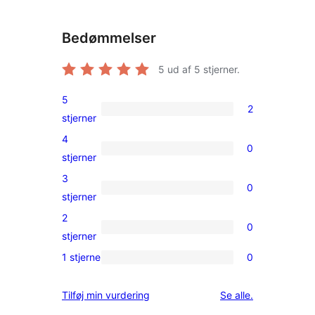
Bedømmelser
5
ud af 5 stjerner.
5
2
2
stjerner
5-
4
0
stjernet
0
stjerner
anmeldelser
4-
3
0
stjernet
0
stjerner
anmeldelser
3-
2
0
stjernet
0
stjerner
anmeldelser
2-
1 stjerne
0
0
stjernet
1-
anmeldelser
anmeldelser
Tilføj min vurdering
Se alle
.
stjernet