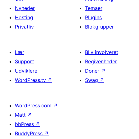
Nyheder
Temaer
Hosting
Plugins
Privatliv
Blokgrupper
Lær
Bliv involveret
Support
Begivenheder
Udviklere
Doner
↗
WordPress.tv
↗
Swag
↗
WordPress.com
↗
Matt
↗
bbPress
↗
BuddyPress
↗