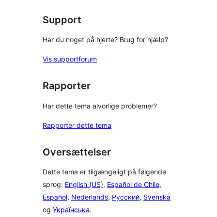
anmeldelser
Support
Har du noget på hjerte? Brug for hjælp?
Vis supportforum
Rapporter
Har dette tema alvorlige problemer?
Rapporter dette tema
Oversættelser
Dette tema er tilgængeligt på følgende
sprog:
English (US)
,
Español de Chile
,
Español
,
Nederlands
,
Русский
,
Svenska
og
Українська
.