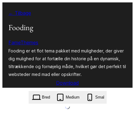
Spring
← Tilbage
til
indhold
Fooding
FameThemes
Fooding er et flot tema pakket med muligheder, der giver
dig mulighed for at fortælle din historie på en dynamisk,
tiltrækkende og fornøjelig måde, hvilket gør det perfekt til
websteder med mad eller opskrifter.
Download
fooding.0.0.9.zip
Bred
Medium
Smal