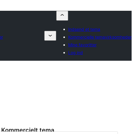
Indsend et tema
er
Kommercielle temavirksomheder
Mine favoritter
Log ind
Kommercielt tema