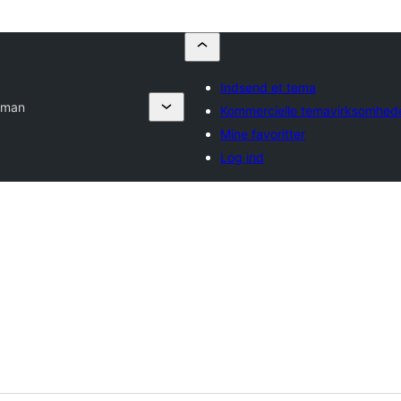
Indsend et tema
yman
Kommercielle temavirksomhed
Mine favoritter
Log ind