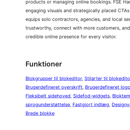
products or managing online bookings. FSE Ha
engaging visuals and strategically placed CTAs 
equips solo contractors, agencies, and local se
trustworthy, connect with more customers, and 
credible online presence for every visitor.
Funktioner
Blokgrupper til blokeditor
, 
Stilarter til blokedit
Brugerdefineret overskrift
, 
Brugerdefineret log
Fleksibelt sidehoved
, 
Sidefod-widgets
, 
Bloktem
sprogunderstøttelse
, 
Fastgjort indlæg
, 
Designva
Brede blokke