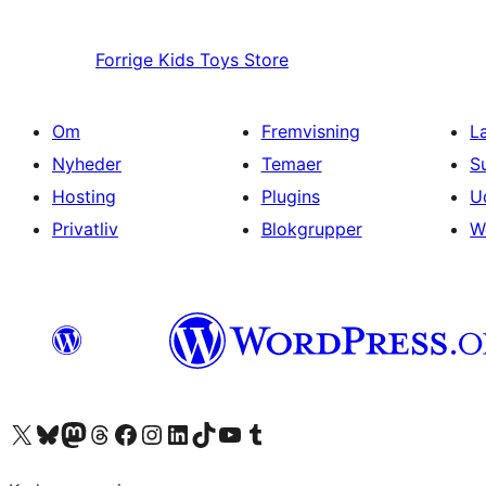
Forrige
Kids Toys Store
Om
Fremvisning
L
Nyheder
Temaer
S
Hosting
Plugins
U
Privatliv
Blokgrupper
W
Besøg vores X (tidligere Twitter) konto
Besøg vores Bluesky-konto
Besøg vores Mastodon konto
Besøg vores Threads-konto
Besøg vores Facebook side
Besøg vores Instagram konto
Besøg vores LinkedIn konto
Besøg vores TikTok-konto
Besøg vores YouTube-kanal
Besøg vores Tumblr-konto