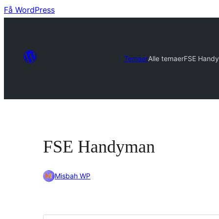
Få WordPress
Temaer
Alle temaer
FSE Hand
FSE Handyman
Misbah WP