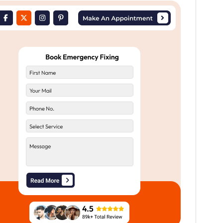
Dette tema er gratis, men tilbyder yderligere betalte
kommercielle opgraderinger eller support.
Forhåndsvis
Download
Version
1.1.6
Sidst opdateret
10. juli 2026
Aktive installationer
90+
WordPress version
6.0
PHP version
5.6
Tema-websted