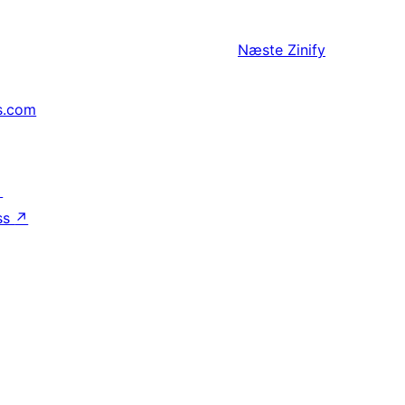
Næste
Zinify
s.com
↗
ss
↗