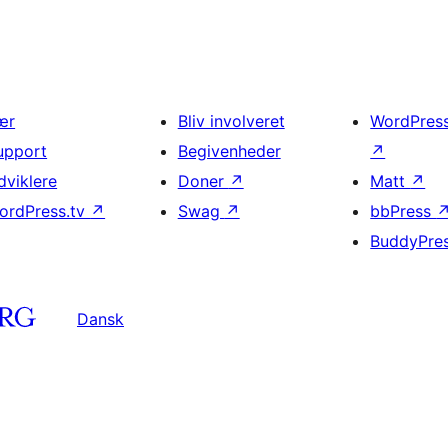
ær
Bliv involveret
WordPres
upport
Begivenheder
↗
dviklere
Doner
↗
Matt
↗
ordPress.tv
↗
Swag
↗
bbPress
BuddyPre
Dansk