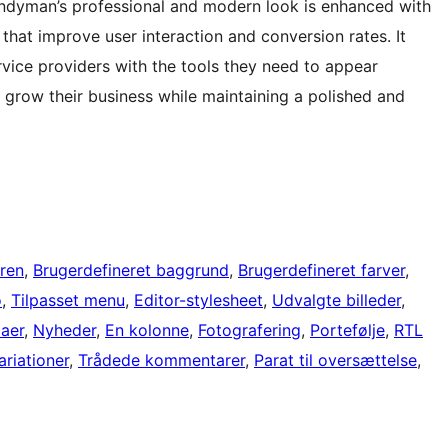
ndyman’s professional and modern look is enhanced with
that improve user interaction and conversion rates. It
rvice providers with the tools they need to appear
grow their business while maintaining a polished and
oren
, 
Brugerdefineret baggrund
, 
Brugerdefineret farver
, 
o
, 
Tilpasset menu
, 
Editor-stylesheet
, 
Udvalgte billeder
, 
aer
, 
Nyheder
, 
En kolonne
, 
Fotografering
, 
Portefølje
, 
RTL
riationer
, 
Trådede kommentarer
, 
Parat til oversættelse
, 