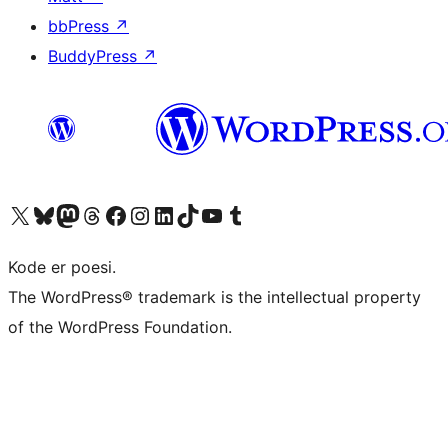
bbPress
↗
BuddyPress
↗
Besøg vores X (tidligere Twitter) konto
Besøg vores Bluesky-konto
Besøg vores Mastodon konto
Besøg vores Threads-konto
Besøg vores Facebook side
Besøg vores Instagram konto
Besøg vores LinkedIn konto
Besøg vores TikTok-konto
Besøg vores YouTube-kanal
Besøg vores Tumblr-konto
Kode er poesi.
The WordPress® trademark is the intellectual property
of the WordPress Foundation.