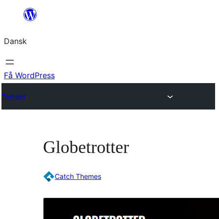
Spring
til
Dansk
indhold
Få WordPress
Temaer
Globetrotter
Catch Themes