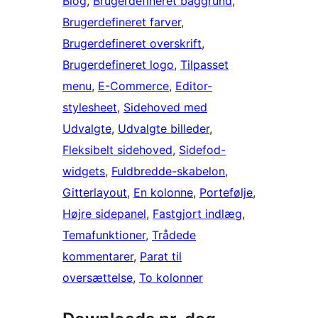
Blog
, 
Brugerdefineret baggrund
, 
Brugerdefineret farver
, 
Brugerdefineret overskrift
, 
Brugerdefineret logo
, 
Tilpasset
menu
, 
E-Commerce
, 
Editor-
stylesheet
, 
Sidehoved med
Udvalgte
, 
Udvalgte billeder
, 
Fleksibelt sidehoved
, 
Sidefod-
widgets
, 
Fuldbredde-skabelon
, 
Gitterlayout
, 
En kolonne
, 
Portefølje
, 
Højre sidepanel
, 
Fastgjort indlæg
, 
Temafunktioner
, 
Trådede
kommentarer
, 
Parat til
oversættelse
, 
To kolonner