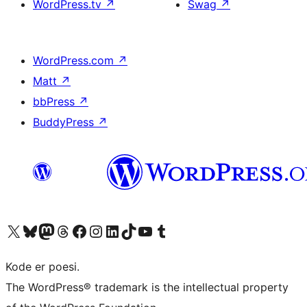
WordPress.tv
↗
Swag
↗
WordPress.com
↗
Matt
↗
bbPress
↗
BuddyPress
↗
Besøg vores X (tidligere Twitter) konto
Besøg vores Bluesky-konto
Besøg vores Mastodon konto
Besøg vores Threads-konto
Besøg vores Facebook side
Besøg vores Instagram konto
Besøg vores LinkedIn konto
Besøg vores TikTok-konto
Besøg vores YouTube-kanal
Besøg vores Tumblr-konto
Kode er poesi.
The WordPress® trademark is the intellectual property