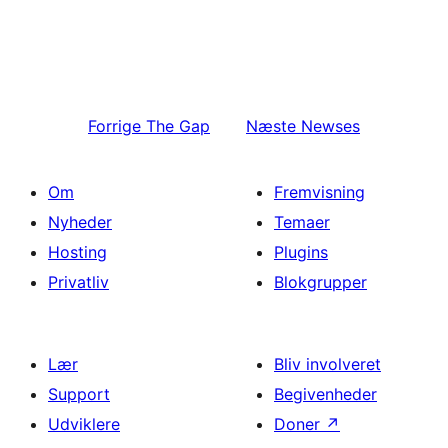
Forrige
The Gap
Næste
Newses
Om
Fremvisning
Nyheder
Temaer
Hosting
Plugins
Privatliv
Blokgrupper
Lær
Bliv involveret
Support
Begivenheder
Udviklere
Doner
↗