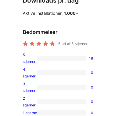
Downloads pr. dag
Aktive installationer:
1.000+
Bedømmelser
5
ud af 5 stjerner.
5
18
18
stjerner
5-
4
0
stjernet
0
stjerner
anmeldelser
4-
3
0
stjernet
0
stjerner
anmeldelser
3-
2
0
stjernet
0
stjerner
anmeldelser
2-
1 stjerne
0
0