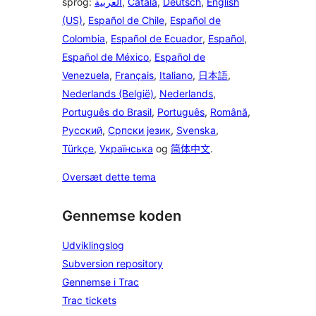
sprog:
العربية
,
Català
,
Deutsch
,
English
(US)
,
Español de Chile
,
Español de
Colombia
,
Español de Ecuador
,
Español
,
Español de México
,
Español de
Venezuela
,
Français
,
Italiano
,
日本語
,
Nederlands (België)
,
Nederlands
,
Português do Brasil
,
Português
,
Română
,
Русский
,
Српски језик
,
Svenska
,
Türkçe
,
Українська
og
简体中文
.
Oversæt dette tema
Gennemse koden
Udviklingslog
Subversion repository
Gennemse i Trac
Trac tickets