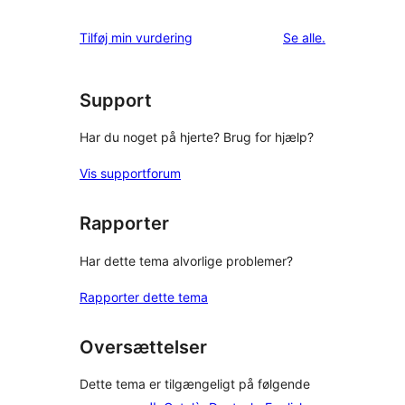
stjernet
1-
anmeldelser
anmeldelser
Tilføj min vurdering
Se alle
.
stjernet
anmeldelser
Support
Har du noget på hjerte? Brug for hjælp?
Vis supportforum
Rapporter
Har dette tema alvorlige problemer?
Rapporter dette tema
Oversættelser
Dette tema er tilgængeligt på følgende