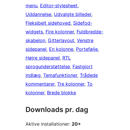
menu
, 
Editor-stylesheet
, 
Uddannelse
, 
Udvalgte billeder
, 
Fleksibelt sidehoved
, 
Sidefod-
widgets
, 
Fire kolonner
, 
Fuldbredde-
skabelon
, 
Gitterlayout
, 
Venstre
sidepanel
, 
En kolonne
, 
Portefølje
, 
Højre sidepanel
, 
RTL
sprogunderstøttelse
, 
Fastgjort
indlæg
, 
Temafunktioner
, 
Trådede
kommentarer
, 
Tre kolonner
, 
To
kolonner
, 
Brede blokke
Downloads pr. dag
Aktive installationer:
20+