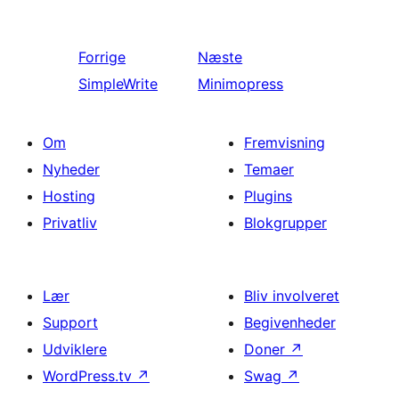
Forrige
Næste
SimpleWrite
Minimopress
Om
Fremvisning
Nyheder
Temaer
Hosting
Plugins
Privatliv
Blokgrupper
Lær
Bliv involveret
Support
Begivenheder
Udviklere
Doner
↗
WordPress.tv
↗
Swag
↗