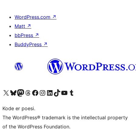
WordPress.com
↗
Matt
↗
bbPress
↗
BuddyPress
↗
Besøg vores X (tidligere Twitter) konto
Besøg vores Bluesky-konto
Besøg vores Mastodon konto
Besøg vores Threads-konto
Besøg vores Facebook side
Besøg vores Instagram konto
Besøg vores LinkedIn konto
Besøg vores TikTok-konto
Besøg vores YouTube-kanal
Besøg vores Tumblr-konto
Kode er poesi.
The WordPress® trademark is the intellectual property
of the WordPress Foundation.