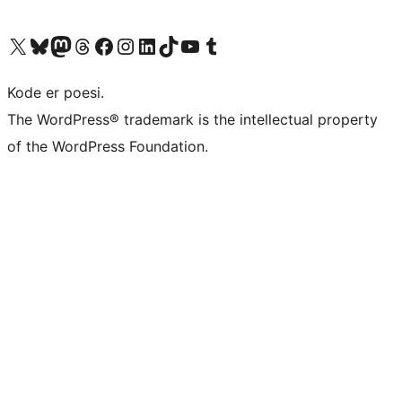
Besøg vores X (tidligere Twitter) konto
Besøg vores Bluesky-konto
Besøg vores Mastodon konto
Besøg vores Threads-konto
Besøg vores Facebook side
Besøg vores Instagram konto
Besøg vores LinkedIn konto
Besøg vores TikTok-konto
Besøg vores YouTube-kanal
Besøg vores Tumblr-konto
Kode er poesi.
The WordPress® trademark is the intellectual property
of the WordPress Foundation.