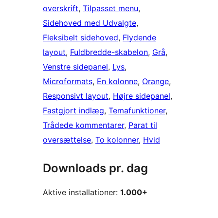
overskrift
, 
Tilpasset menu
, 
Sidehoved med Udvalgte
, 
Fleksibelt sidehoved
, 
Flydende
layout
, 
Fuldbredde-skabelon
, 
Grå
, 
Venstre sidepanel
, 
Lys
, 
Microformats
, 
En kolonne
, 
Orange
, 
Responsivt layout
, 
Højre sidepanel
, 
Fastgjort indlæg
, 
Temafunktioner
, 
Trådede kommentarer
, 
Parat til
oversættelse
, 
To kolonner
, 
Hvid
Downloads pr. dag
Aktive installationer:
1.000+