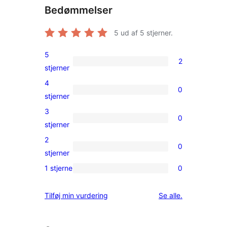
Bedømmelser
5
ud af 5 stjerner.
5
2
2
stjerner
5-
4
0
stjernet
0
stjerner
anmeldelser
4-
3
0
stjernet
0
stjerner
anmeldelser
3-
2
0
stjernet
0
stjerner
anmeldelser
2-
1 stjerne
0
0
stjernet
1-
anmeldelser
anmeldelser
Tilføj min vurdering
Se alle
.
stjernet
anmeldelser