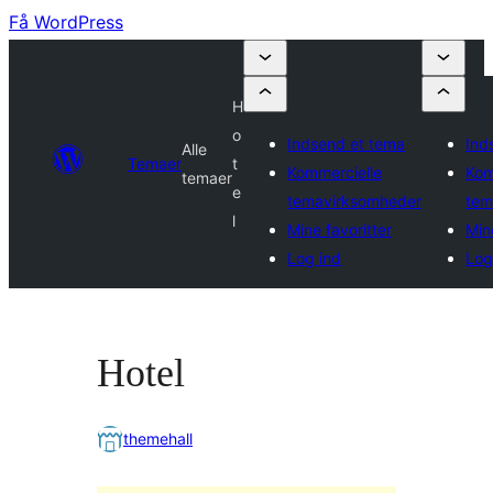
Få WordPress
H
o
Indsend et tema
Ind
Alle
Temaer
t
Kommercielle
Kom
temaer
e
temavirksomheder
tem
l
Mine favoritter
Min
Log ind
Log
Hotel
themehall